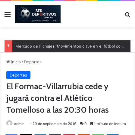
Menú
B
Mercado de Fichajes: Movimientos clave en el fútbol comarcal
Inicio
/
Deportes
Deportes
El Formac-Villarrubia cede y
jugará contra el Atlético
Tomelloso a las 20:30 horas
admin
20 de septiembre de 2016
0
1 minuto de lectura
Facebook
X
LinkedIn
Tumblr
Pinterest
Reddit
WhatsApp
Telegram