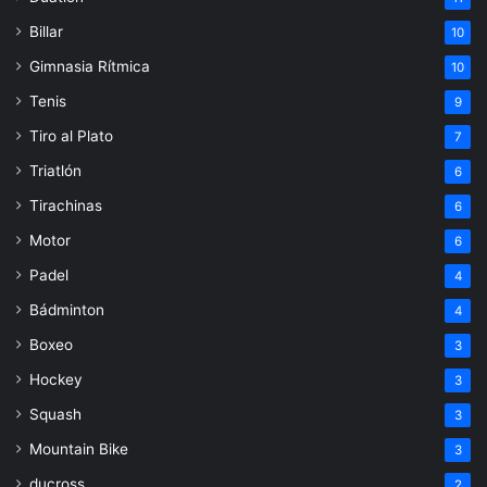
Billar
10
Gimnasia Rítmica
10
Tenis
9
Tiro al Plato
7
Triatlón
6
Tirachinas
6
Motor
6
Padel
4
Bádminton
4
Boxeo
3
Hockey
3
Squash
3
Mountain Bike
3
ducross
2