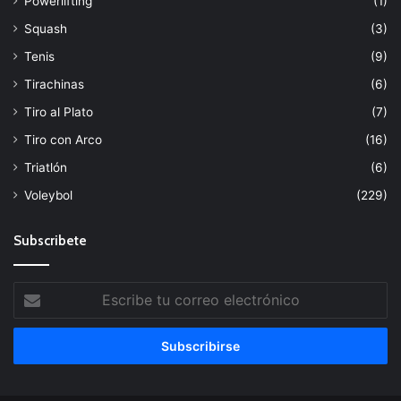
Powerlifting
(1)
Squash
(3)
Tenis
(9)
Tirachinas
(6)
Tiro al Plato
(7)
Tiro con Arco
(16)
Triatlón
(6)
Voleybol
(229)
Subscribete
Escribe
tu
correo
electrónico