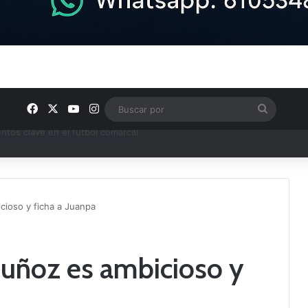
Facebook
X
YouTube
Instagram
Buscar
por
ptana continúan perfilando sus plantillas
cioso y ficha a Juanpa
Muñoz es ambicioso y