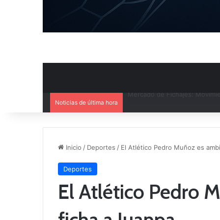
Noticias de última hora
El CB Villarrobledo y el CB Cri
Inicio
/
Deportes
/
El Atlético Pedro Muñoz es ambi
Deportes
El Atlético Pedro 
ficha a Juanpa