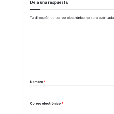
Deja una respuesta
Tu dirección de correo electrónico no será publicada
C
o
m
e
n
t
a
r
Nombre
*
i
o
*
Correo electrónico
*