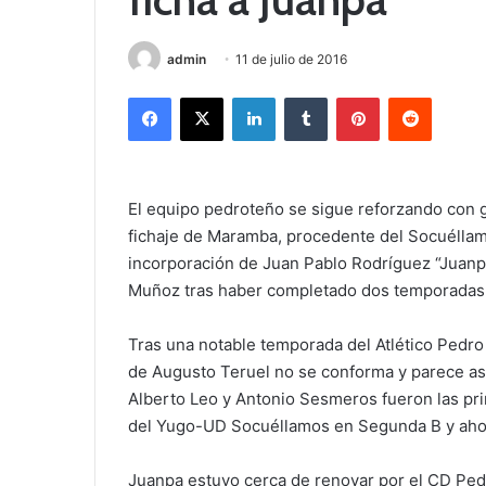
admin
11 de julio de 2016
Facebook
X
LinkedIn
Tumblr
Pinterest
Reddit
El equipo pedroteño se sigue reforzando con g
fichaje de Maramba, procedente del Socuéllam
incorporación de Juan Pablo Rodríguez “Juanpa
Muñoz tras haber completado dos temporadas e
Tras una notable temporada del Atlético Pedro
de Augusto Teruel no se conforma y parece aspi
Alberto Leo y Antonio Sesmeros fueron las pr
del Yugo-UD Socuéllamos en Segunda B y aho
Juanpa estuvo cerca de renovar por el CD Pedr