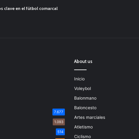
s clave en el fútbol comarcal
About us
Inicio
Voleybol
Balonmano
Baloncesto
7.677
Artes marciales
1.093
Atletismo
514
Ciclismo