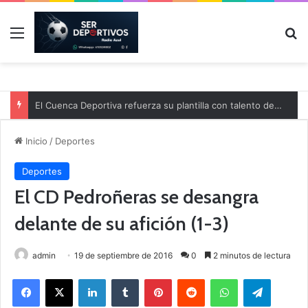
Menú
B
El Cuenca Deportiva refuerza su plantilla con talento de la comarca
Inicio
/
Deportes
Deportes
El CD Pedroñeras se desangra
delante de su afición (1-3)
admin
19 de septiembre de 2016
0
2 minutos de lectura
Facebook
X
LinkedIn
Tumblr
Pinterest
Reddit
WhatsApp
Telegram