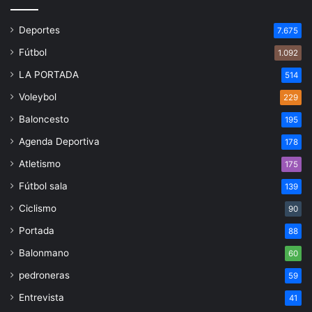
Deportes
7.675
Fútbol
1.092
LA PORTADA
514
Voleybol
229
Baloncesto
195
Agenda Deportiva
178
Atletismo
175
Fútbol sala
139
Ciclismo
90
Portada
88
Balonmano
60
pedroneras
59
Entrevista
41