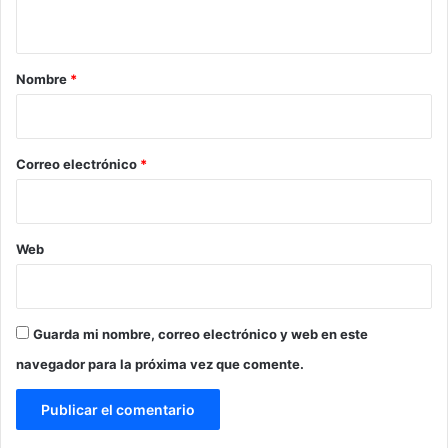
t
a
r
Nombre
*
i
o
*
Correo electrónico
*
Web
Guarda mi nombre, correo electrónico y web en este
navegador para la próxima vez que comente.