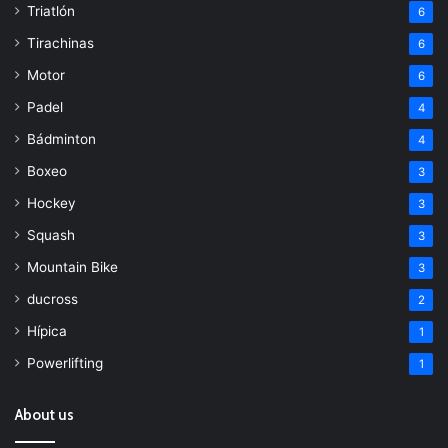
Triatlón
6
Tirachinas
6
Motor
6
Padel
4
Bádminton
4
Boxeo
3
Hockey
3
Squash
3
Mountain Bike
3
ducross
2
Hípica
1
Powerlifting
1
About us