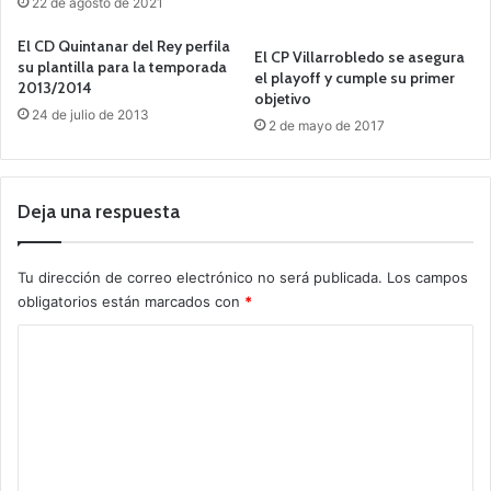
22 de agosto de 2021
El CD Quintanar del Rey perfila
El CP Villarrobledo se asegura
su plantilla para la temporada
el playoff y cumple su primer
2013/2014
objetivo
24 de julio de 2013
2 de mayo de 2017
Deja una respuesta
Tu dirección de correo electrónico no será publicada.
Los campos
obligatorios están marcados con
*
C
o
m
e
n