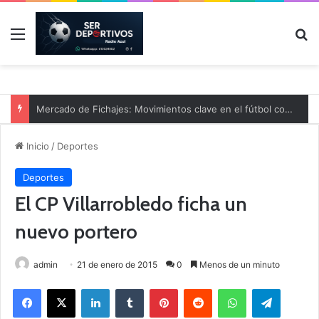
Menú
B
Mercado de Fichajes: Movimientos clave en el fútbol comarcal
Inicio
/
Deportes
Deportes
El CP Villarrobledo ficha un
nuevo portero
admin
21 de enero de 2015
0
Menos de un minuto
Facebook
X
LinkedIn
Tumblr
Pinterest
Reddit
WhatsApp
Telegram