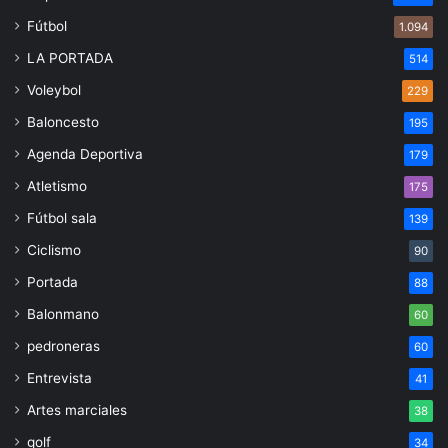
Fútbol
1.094
LA PORTADA
514
Voleybol
229
Baloncesto
195
Agenda Deportiva
179
Atletismo
175
Fútbol sala
139
Ciclismo
90
Portada
88
Balonmano
60
pedroneras
60
Entrevista
41
Artes marciales
38
golf
34