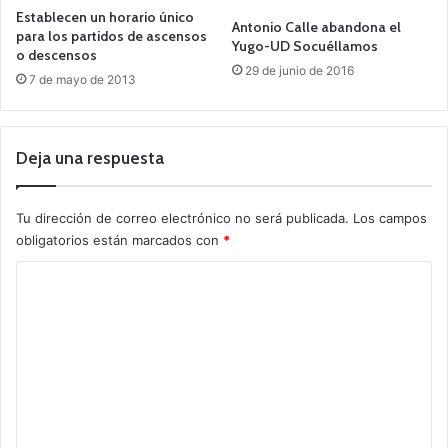
Establecen un horario único
Antonio Calle abandona el
para los partidos de ascensos
Yugo-UD Socuéllamos
o descensos
29 de junio de 2016
7 de mayo de 2013
Deja una respuesta
Tu dirección de correo electrónico no será publicada.
Los campos
obligatorios están marcados con
*
C
o
m
e
n
t