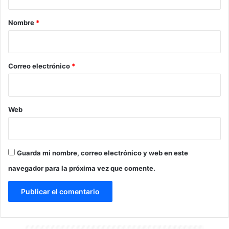
a
r
Nombre
*
i
o
*
Correo electrónico
*
Web
Guarda mi nombre, correo electrónico y web en este
navegador para la próxima vez que comente.