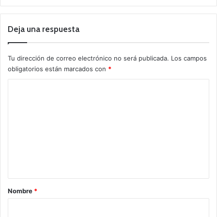
Deja una respuesta
Tu dirección de correo electrónico no será publicada.
Los campos
obligatorios están marcados con
*
C
o
m
e
n
t
a
r
Nombre
*
i
o