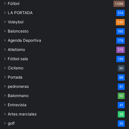
Fútbol
1.096
LA PORTADA
514
Voleybol
230
Baloncesto
195
Agenda Deportiva
179
Atletismo
175
Fútbol sala
139
Ciclismo
90
Portada
88
pedroneras
61
Balonmano
60
Entrevista
41
Artes marciales
38
golf
35