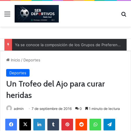
Menú
B
Ya se conoce la composición de los Grupos de Preferente y el calendario
Inicio
/
Deportes
Deportes
Un Trofeo del Ajo para curar
heridas
admin
7 de septiembre de 2016
0
1 minuto de lectura
Facebook
X
LinkedIn
Tumblr
Pinterest
Reddit
WhatsApp
Telegram