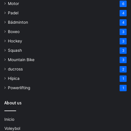
Motor
6
Padel
4
Bádminton
4
Boxeo
3
Hockey
3
Squash
3
Mountain Bike
3
ducross
2
Hípica
1
Powerlifting
1
About us
Inicio
Voleybol