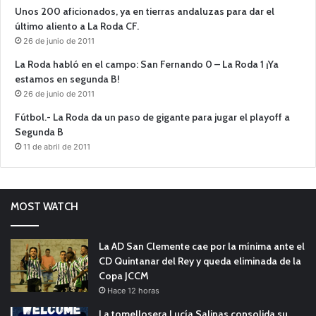
Unos 200 aficionados, ya en tierras andaluzas para dar el
último aliento a La Roda CF.
26 de junio de 2011
La Roda habló en el campo: San Fernando 0 – La Roda 1 ¡Ya
estamos en segunda B!
26 de junio de 2011
Fútbol.- La Roda da un paso de gigante para jugar el playoff a
Segunda B
11 de abril de 2011
MOST WATCH
La AD San Clemente cae por la mínima ante el
CD Quintanar del Rey y queda eliminada de la
Copa JCCM
Hace 12 horas
La tomellosera Lucía Salinas consolida su