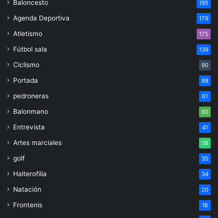
Baloncesto
195
Agenda Deportiva
179
Atletismo
175
Fútbol sala
139
Ciclismo
90
Portada
88
pedroneras
61
Balonmano
60
Entrevista
41
Artes marciales
38
golf
35
Halterofilia
34
Natación
20
Frontenis
18