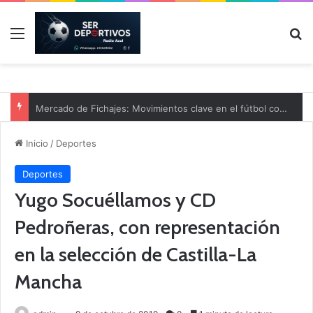
Menú
B
Mercado de Fichajes: Movimientos clave en el fútbol comarcal
Inicio
/
Deportes
Deportes
Yugo Socuéllamos y CD
Pedroñeras, con representación
en la selección de Castilla-La
Mancha