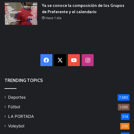
Ya se conoce la composición de los Grupos
de Preferente y el calendario
Hace 1 día
Facebook
X
YouTube
Instagram
TRENDING TOPICS
Deportes
7.680
Fútbol
1.095
LA PORTADA
514
Voleybol
230