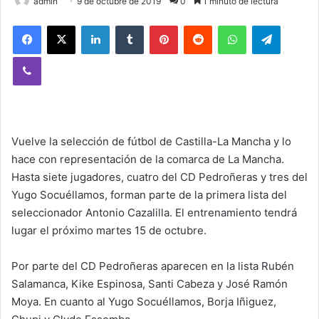
admin
9 de octubre de 2019
0
1 minuto de lectura
Facebook
X
LinkedIn
Tumblr
Pinterest
Reddit
WhatsApp
Telegram
Viber
Vuelve la selección de fútbol de Castilla-La Mancha y lo
hace con representación de la comarca de La Mancha.
Hasta siete jugadores, cuatro del CD Pedroñeras y tres del
Yugo Socuéllamos, forman parte de la primera lista del
seleccionador Antonio Cazalilla. El entrenamiento tendrá
lugar el próximo martes 15 de octubre.
Por parte del CD Pedroñeras aparecen en la lista Rubén
Salamanca, Kike Espinosa, Santi Cabeza y José Ramón
Moya. En cuanto al Yugo Socuéllamos, Borja Iñiguez,