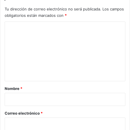
Tu dirección de correo electrónico no será publicada.
Los campos
obligatorios están marcados con
*
C
o
m
e
n
t
a
r
Nombre
*
i
o
*
Correo electrónico
*