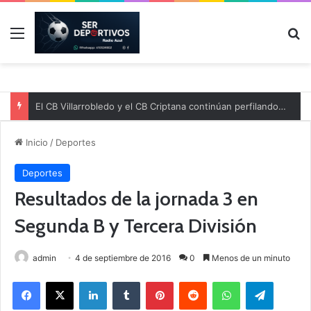
Menú
B
El CB Villarrobledo y el CB Criptana continúan perfilando sus plantillas
Inicio
/
Deportes
Deportes
Resultados de la jornada 3 en
Segunda B y Tercera División
admin
4 de septiembre de 2016
0
Menos de un minuto
Facebook
X
LinkedIn
Tumblr
Pinterest
Reddit
WhatsApp
Telegram