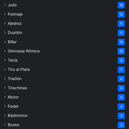
Judo
16
Patinaje
12
Ajedrez
11
Duatlón
11
Billar
10
Gimnasia Rítmica
10
Tenis
9
Tiro al Plato
7
Triatlón
6
Tirachinas
6
Motor
6
Padel
4
Bádminton
4
Boxeo
3