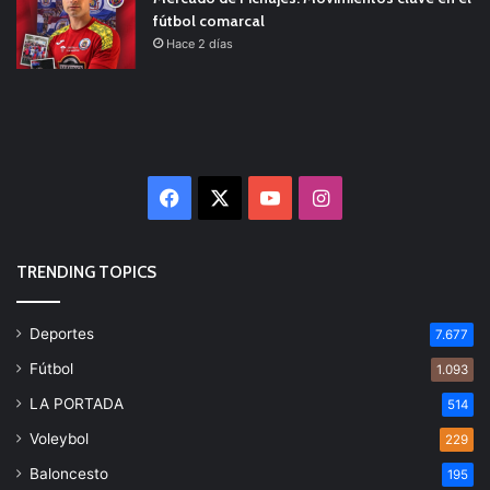
fútbol comarcal
Hace 2 días
Facebook
X
YouTube
Instagram
TRENDING TOPICS
Deportes
7.677
Fútbol
1.093
LA PORTADA
514
Voleybol
229
Baloncesto
195