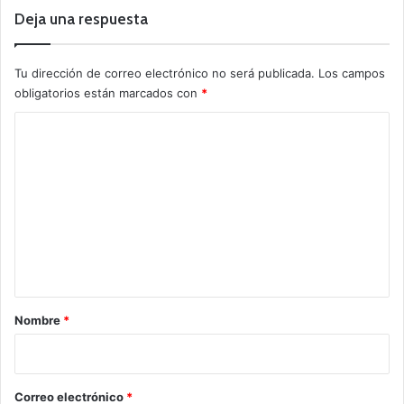
Deja una respuesta
Tu dirección de correo electrónico no será publicada.
Los campos
obligatorios están marcados con
*
C
o
m
e
n
t
a
r
Nombre
*
i
o
*
Correo electrónico
*