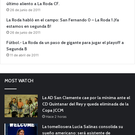
último aliento a La Roda CF.
26 de junio de 2011
La Roda habló en el campo: San Fernando 0 – La Roda 1 ¡Ya
estamos en segunda B!
26 de junio de 2011
Fútbol.- La Roda da un paso de gigante para jugar el playoff a
Segunda B
11 de abril de 2011
MOST WATCH
La AD San Clemente cae por la mínima ante el
CD Quintanar del Rey y queda eliminada de la
Copa JCCM
Hace 2 horas
La tomellosera Lucía Salinas consolida su
sueño americano: será asistente de