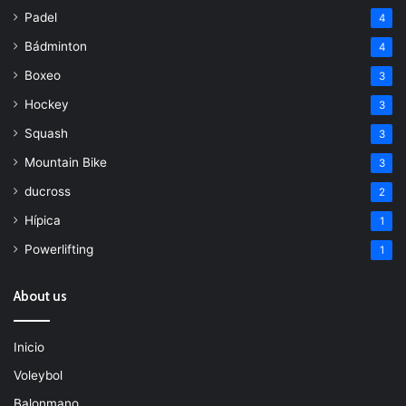
Padel
4
Bádminton
4
Boxeo
3
Hockey
3
Squash
3
Mountain Bike
3
ducross
2
Hípica
1
Powerlifting
1
About us
Inicio
Voleybol
Balonmano