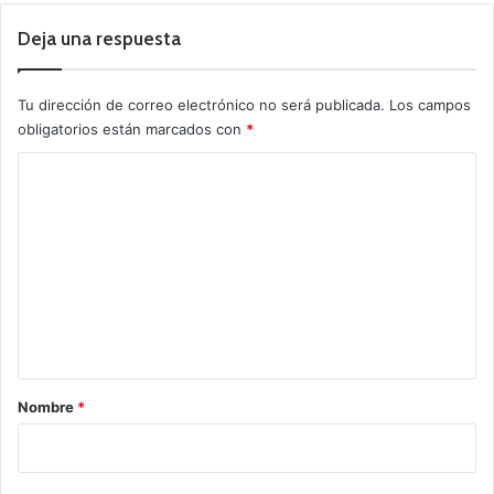
Deja una respuesta
Tu dirección de correo electrónico no será publicada.
Los campos
obligatorios están marcados con
*
C
o
m
e
n
t
a
r
Nombre
*
i
o