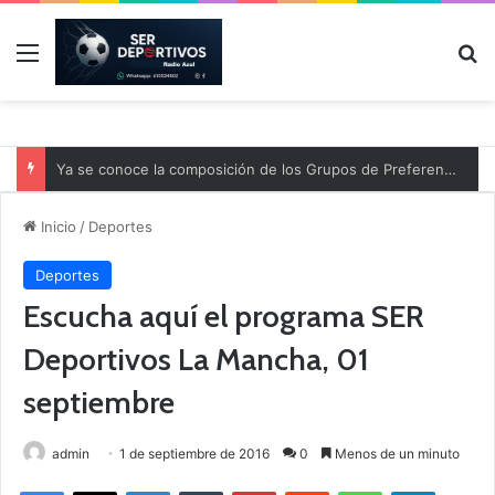
Menú
B
Ya se conoce la composición de los Grupos de Preferente y el calendario
Inicio
/
Deportes
Deportes
Escucha aquí el programa SER
Deportivos La Mancha, 01
septiembre
admin
1 de septiembre de 2016
0
Menos de un minuto
Facebook
X
LinkedIn
Tumblr
Pinterest
Reddit
WhatsApp
Telegram