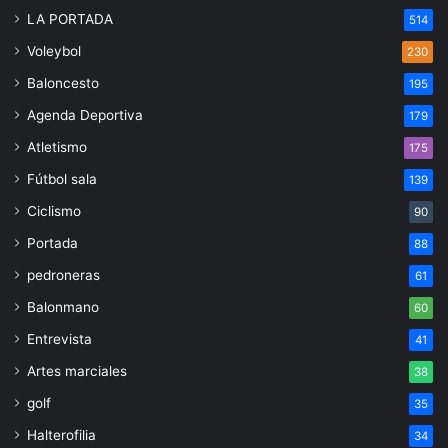
LA PORTADA
514
Voleybol
230
Baloncesto
195
Agenda Deportiva
179
Atletismo
175
Fútbol sala
139
Ciclismo
90
Portada
88
pedroneras
61
Balonmano
60
Entrevista
41
Artes marciales
38
golf
35
Halterofilia
34