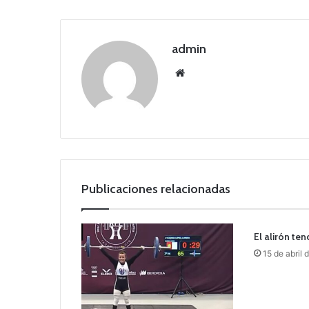
admin
Siti
o
we
b
Publicaciones relacionadas
El alirón te
15 de abril 