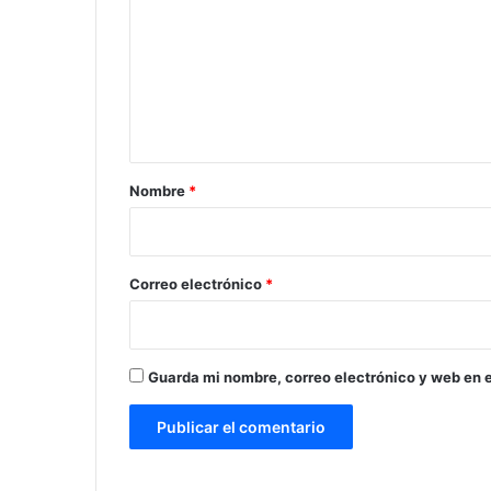
m
e
n
t
a
r
Nombre
*
i
o
*
Correo electrónico
*
Guarda mi nombre, correo electrónico y web en 