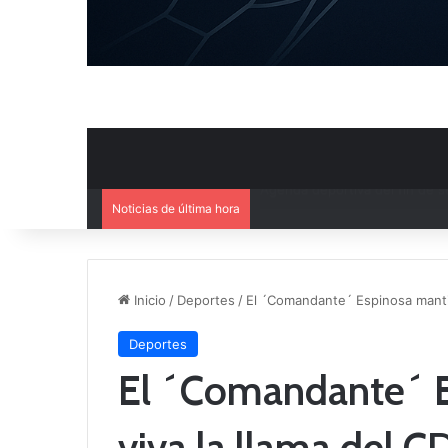
Noticias de última hora
Ya se conoce el calendario d
Inicio
/
Deportes
/
El ´Comandante´ Espinosa manti
Deportes
El ´Comandante´ 
viva la llama del 