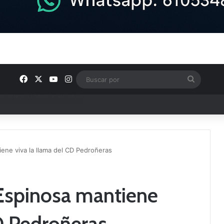
Facebook
X
YouTube
Instagram
Buscar
por
e Tercera RFEF
ene viva la llama del CD Pedroñeras
Espinosa mantiene
CD Pedroñeras