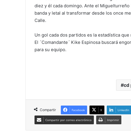
diez y él cada domingo. Ante el Miguelturreño
banda y letal al transformar desde los once met
Calle.
Un gol cada dos partidos es la estadística qu
El ´Comandante´ Kike Espinosa buscará engord
para su equipo.
cd
Compartir
Facebook
X
LinkedIn
Compartir por correo electrónico
Imprimir