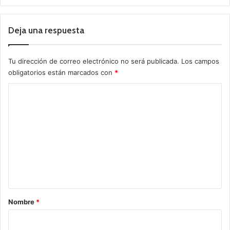
Deja una respuesta
Tu dirección de correo electrónico no será publicada.
Los campos
obligatorios están marcados con
*
C
o
m
e
n
t
a
r
Nombre
*
i
o