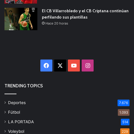
El CB Villarrobledo y el CB Criptana continúan
perfilando sus plantillas
Hace 20 horas
Facebook
X
YouTube
Instagram
TRENDING TOPICS
Deportes
7.676
Fútbol
1.093
LA PORTADA
514
Voleybol
229