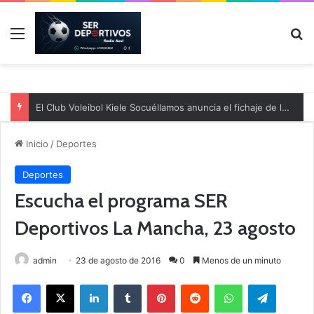
Menú
B
El Club Voleibol Kiele Socuéllamos anuncia el fichaje de la central norteamericana Morgan Thurlow para la temporada 2026/2027
Inicio
/
Deportes
Deportes
Escucha el programa SER
Deportivos La Mancha, 23 agosto
admin
23 de agosto de 2016
0
Menos de un minuto
Facebook
X
LinkedIn
Tumblr
Pinterest
Reddit
WhatsApp
Telegram