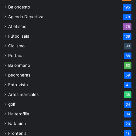
Baloncesto
195
Agenda Deportiva
178
Atletismo
175
Fútbol sala
139
Ciclismo
90
Portada
88
Balonmano
60
pedroneras
59
Entrevista
41
Artes marciales
38
golf
34
Halterofilia
34
Natación
20
Frontenis
18