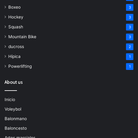
Boxeo
3
Hockey
3
Squash
3
Mountain Bike
3
ducross
2
Hípica
1
Powerlifting
1
About us
Inicio
Voleybol
Balonmano
Baloncesto
Artes marciales