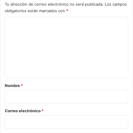
Tu dirección de correo electrónico no será publicada.
Los campos
obligatorios están marcados con
*
C
o
m
e
n
t
a
r
Nombre
*
i
o
*
Correo electrónico
*