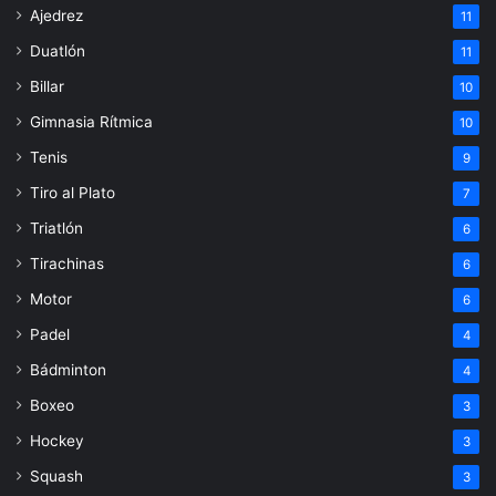
Ajedrez
11
Duatlón
11
Billar
10
Gimnasia Rítmica
10
Tenis
9
Tiro al Plato
7
Triatlón
6
Tirachinas
6
Motor
6
Padel
4
Bádminton
4
Boxeo
3
Hockey
3
Squash
3