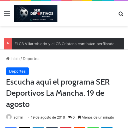
Menú
B
El CB Villarrobledo y el CB Criptana continúan perfilando sus plantillas
Inicio
/
Deportes
Deportes
Escucha aquí el programa SER
Deportivos La Mancha, 19 de
agosto
admin
19 de agosto de 2016
0
Menos de un minuto
Facebook
X
LinkedIn
Tumblr
Pinterest
Reddit
WhatsApp
Telegram