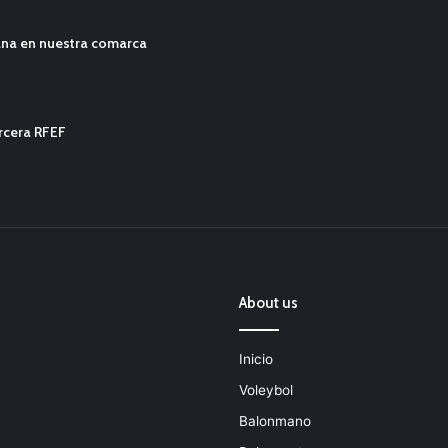
ana en nuestra comarca
ercera RFEF
About us
Inicio
Voleybol
Balonmano