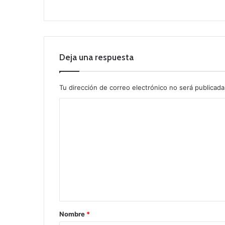
Deja una respuesta
Tu dirección de correo electrónico no será publicada
C
o
m
e
n
t
a
r
Nombre
*