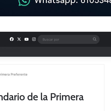
Facebook
X
YouTube
Instagram
Buscar
por
ntos clave en el fútbol comarcal
 Primera Preferente
endario de la Primera