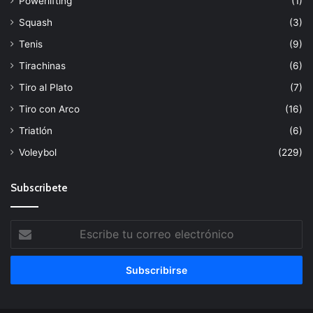
Powerlifting
(1)
Squash
(3)
Tenis
(9)
Tirachinas
(6)
Tiro al Plato
(7)
Tiro con Arco
(16)
Triatlón
(6)
Voleybol
(229)
Subscribete
Escribe
tu
correo
electrónico