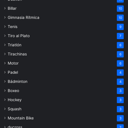
Billar
10
Gimnasia Rítmica
10
Tenis
9
Tiro al Plato
7
Triatlón
6
Tirachinas
6
Motor
6
Padel
4
Bádminton
4
Boxeo
3
Hockey
3
Squash
3
Mountain Bike
3
ducross
2