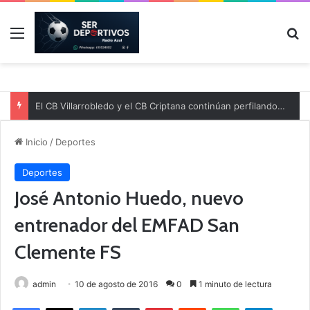
Menú
B
El CB Villarrobledo y el CB Criptana continúan perfilando sus plantillas
Inicio
/
Deportes
Deportes
José Antonio Huedo, nuevo
entrenador del EMFAD San
Clemente FS
admin
10 de agosto de 2016
0
1 minuto de lectura
Facebook
X
LinkedIn
Tumblr
Pinterest
Reddit
WhatsApp
Telegram