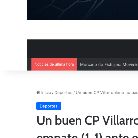
Noticias de última hora
El CB Villarrobledo y el CB Cri
Inicio
/
Deportes
/
Un buen CP Villarrobledo no pas
Deportes
Un buen CP Villarr
empate (1-1) ante 