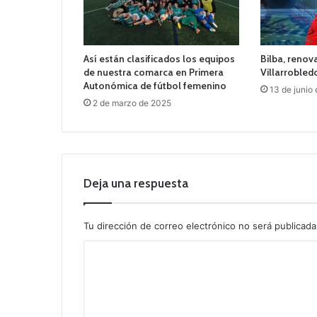
Así están clasificados los equipos
Bilba, renov
de nuestra comarca en Primera
Villarrobled
Autonómica de fútbol femenino
13 de junio
2 de marzo de 2025
Deja una respuesta
Tu dirección de correo electrónico no será publicada
C
o
m
e