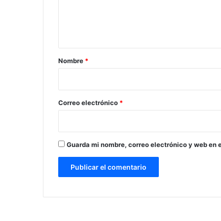
n
t
a
r
Nombre
*
i
o
*
Correo electrónico
*
Guarda mi nombre, correo electrónico y web en 