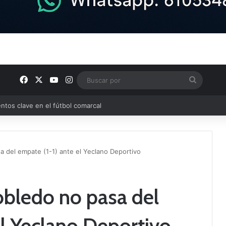
Facebook
X
YouTube
Instagram
Buscar
por
ptana continúan perfilando sus plantillas
a del empate (1-1) ante el Yeclano Deportivo
obledo no pasa del
el Yeclano Deportivo