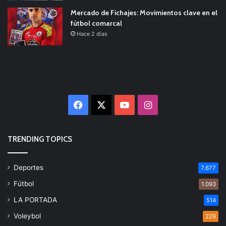
Mercado de Fichajes: Movimientos clave en el
fútbol comarcal
Hace 2 días
Facebook
X
YouTube
Instagram
TRENDING TOPICS
Deportes
7.677
Fútbol
1.093
LA PORTADA
514
Voleybol
229