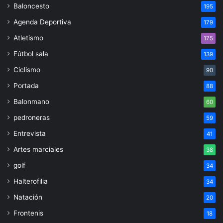
Baloncesto
195
Agenda Deportiva
179
Atletismo
175
Fútbol sala
139
Ciclismo
90
Portada
88
Balonmano
60
pedroneras
59
Entrevista
41
Artes marciales
38
golf
34
Halterofilia
34
Natación
20
Frontenis
18