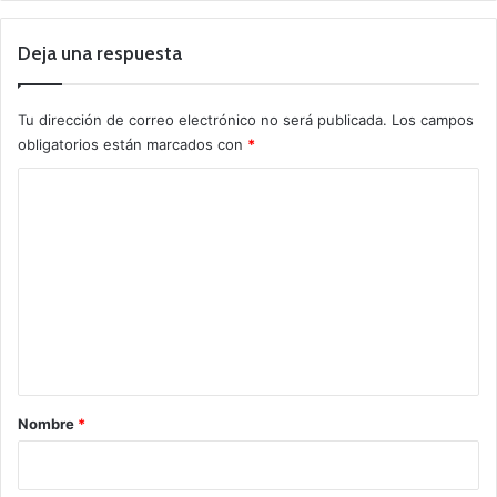
Deja una respuesta
Tu dirección de correo electrónico no será publicada.
Los campos
obligatorios están marcados con
*
C
o
m
e
n
t
a
r
Nombre
*
i
o