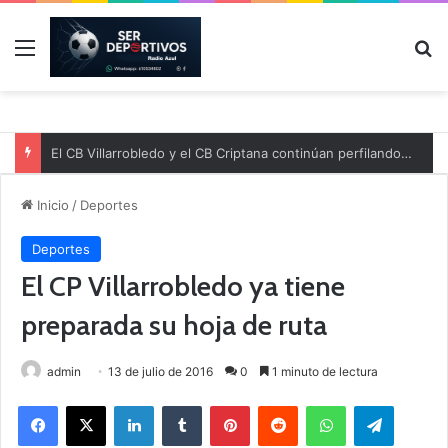
Menú
B
El CB Villarrobledo y el CB Criptana continúan perfilando sus plantillas
Inicio
/
Deportes
Deportes
El CP Villarrobledo ya tiene
preparada su hoja de ruta
admin
13 de julio de 2016
0
1 minuto de lectura
Facebook
X
LinkedIn
Tumblr
Pinterest
Reddit
WhatsApp
Telegram