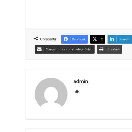
Compartir
Facebook
X
LinkedIn
Compartir por correo electrónico
Imprimir
admin
Siti
o
we
b