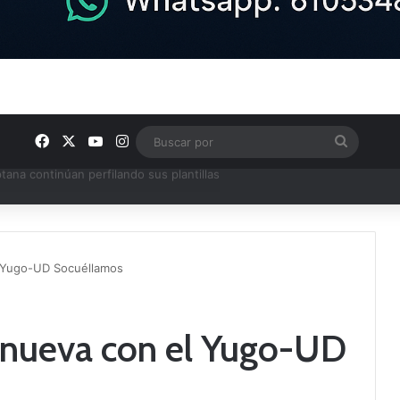
Facebook
X
YouTube
Instagram
Buscar
por
 Yugo-UD Socuéllamos
nueva con el Yugo-UD