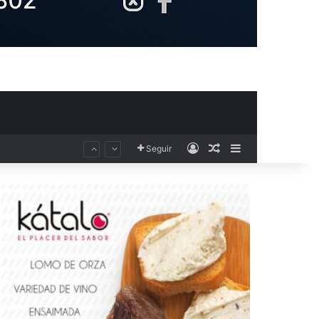
Acceso
Publicación al aza
Barra lateral
El Club Voleibol Kiele Socuéllamos anuncia el fichaje de la central norteamericana Morgan Thurlow para la temporada 2026/2027
Seguir