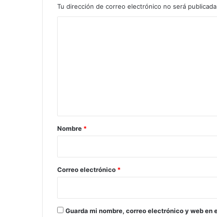
Tu dirección de correo electrónico no será publicada
C
o
m
e
n
t
a
r
Nombre
*
i
o
*
Correo electrónico
*
Guarda mi nombre, correo electrónico y web en 