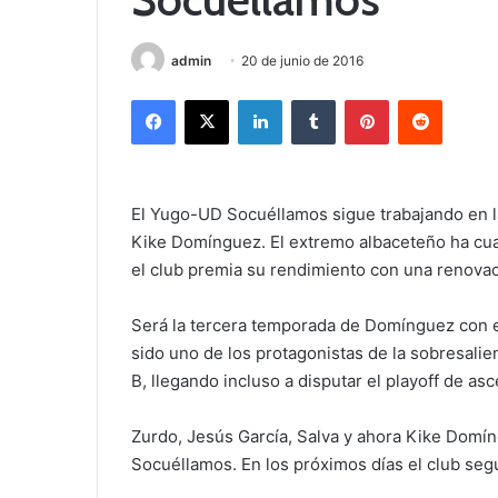
admin
20 de junio de 2016
Facebook
X
LinkedIn
Tumblr
Pinterest
Reddit
El Yugo-UD Socuéllamos sigue trabajando en l
Kike Domínguez. El extremo albaceteño ha cua
el club premia su rendimiento con una renova
Será la tercera temporada de Domínguez con 
sido uno de los protagonistas de la sobresal
B, llegando incluso a disputar el playoff de asc
Zurdo, Jesús García, Salva y ahora Kike Domí
Socuéllamos. En los próximos días el club seg