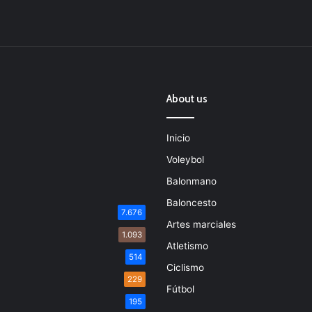
About us
Inicio
Voleybol
Balonmano
Baloncesto
7.676
Artes marciales
1.093
Atletismo
514
Ciclismo
229
Fútbol
195