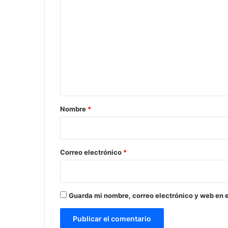
o
m
e
n
t
a
r
Nombre
*
i
o
*
Correo electrónico
*
Guarda mi nombre, correo electrónico y web en 