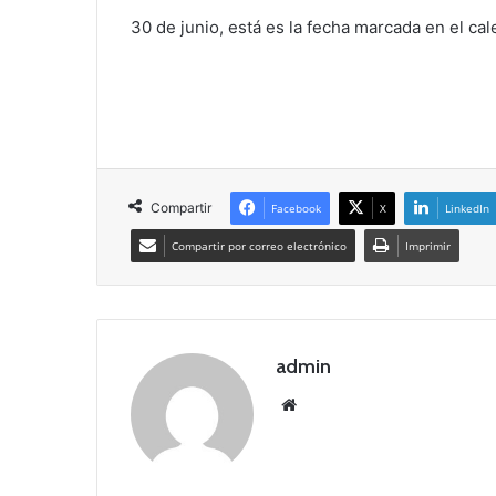
30 de junio, está es la fecha marcada en el ca
Compartir
Facebook
X
LinkedIn
Compartir por correo electrónico
Imprimir
admin
Siti
o
we
b