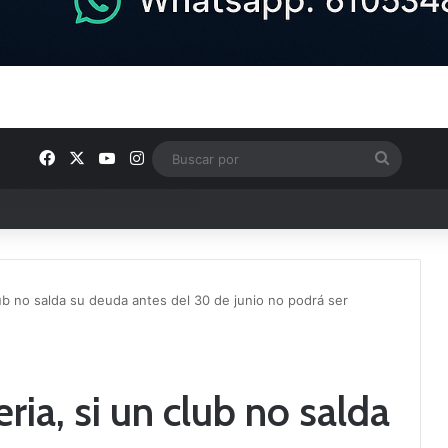
Facebook
X
YouTube
Instagram
Buscar
por
ptana continúan perfilando sus plantillas
ub no salda su deuda antes del 30 de junio no podrá ser
ia, si un club no salda