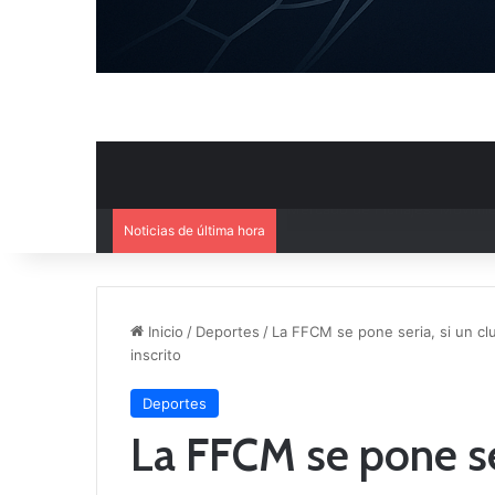
Noticias de última hora
El CB Villarrobledo y el CB Cri
Inicio
/
Deportes
/
La FFCM se pone seria, si un cl
inscrito
Deportes
La FFCM se pone ser