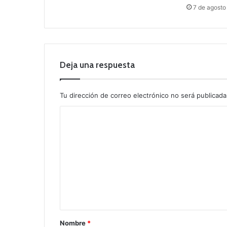
7 de agosto
Deja una respuesta
Tu dirección de correo electrónico no será publicada
C
o
m
e
n
t
a
r
Nombre
*