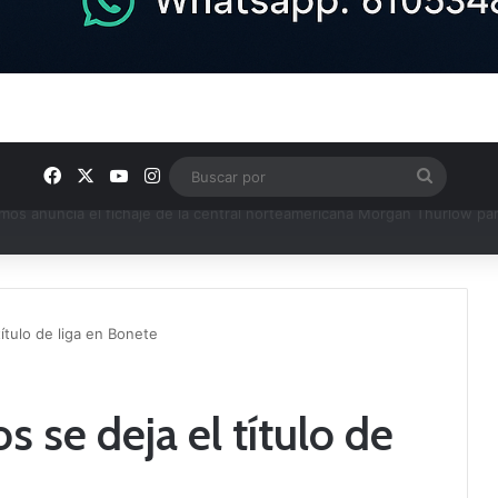
Facebook
X
YouTube
Instagram
Buscar
por
u plantilla con talento de la comarca
título de liga en Bonete
s se deja el título de