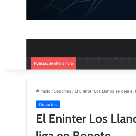
Noticias de última hora
El Cuenca Deportiva refuerza s
Inicio
/
Deportes
/
El Eninter Los Llanos se deja el 
Deportes
El Eninter Los Llano
liga en Bonete