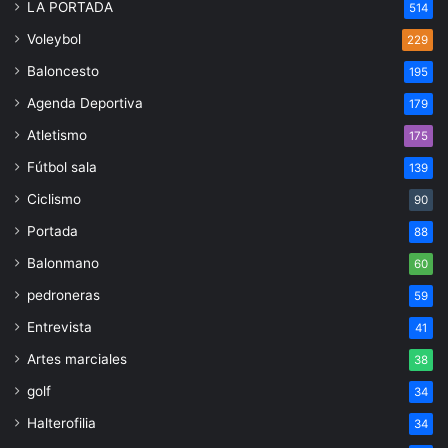
LA PORTADA
514
Voleybol
229
Baloncesto
195
Agenda Deportiva
179
Atletismo
175
Fútbol sala
139
Ciclismo
90
Portada
88
Balonmano
60
pedroneras
59
Entrevista
41
Artes marciales
38
golf
34
Halterofilia
34