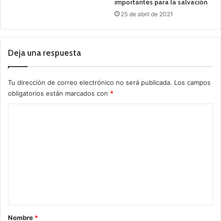
importantes para la salvación
25 de abril de 2021
Deja una respuesta
Tu dirección de correo electrónico no será publicada.
Los campos
obligatorios están marcados con
*
C
o
m
e
n
t
a
r
Nombre
*