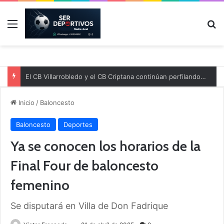
Menú
B
El CB Villarrobledo y el CB Criptana continúan perfilando sus plantillas
Inicio
/
Baloncesto
Baloncesto
Deportes
Ya se conocen los horarios de la
Final Four de baloncesto
femenino
Se disputará en Villa de Don Fadrique