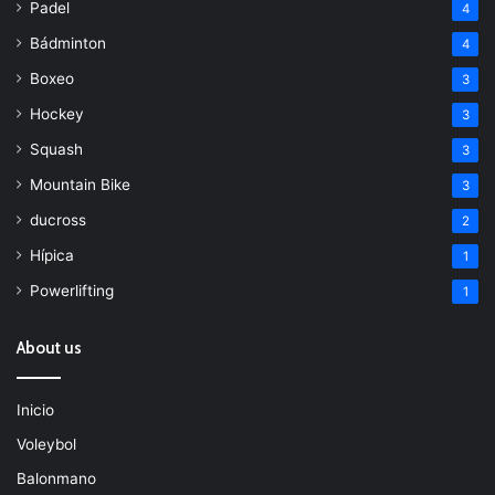
Padel
4
Bádminton
4
Boxeo
3
Hockey
3
Squash
3
Mountain Bike
3
ducross
2
Hípica
1
Powerlifting
1
About us
Inicio
Voleybol
Balonmano