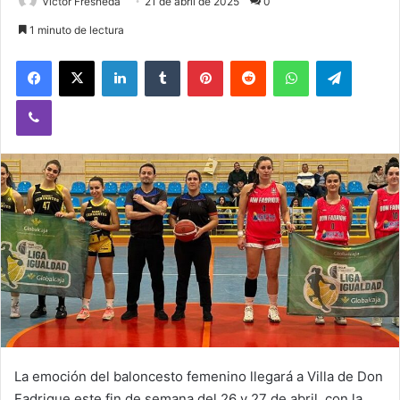
Victor Fresneda
21 de abril de 2025
0
1 minuto de lectura
Facebook
X
LinkedIn
Tumblr
Pinterest
Reddit
WhatsApp
Telegram
Viber
La emoción del baloncesto femenino llegará a Villa de Don
Fadrique este fin de semana del 26 y 27 de abril, con la