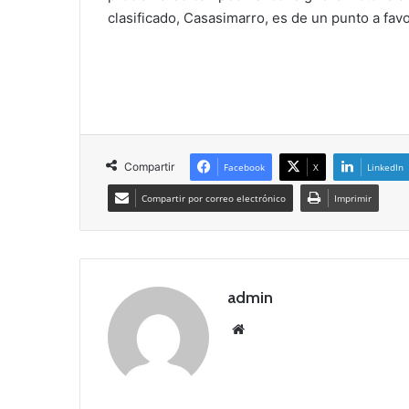
clasificado, Casasimarro, es de un punto a fav
Compartir
Facebook
X
LinkedIn
Compartir por correo electrónico
Imprimir
admin
Siti
o
we
b