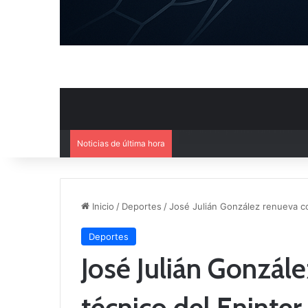
Noticias de última hora
Ya se conoce el calendario d
Inicio
/
Deportes
/
José Julián González renueva co
Deportes
José Julián Gonzál
técnico del Eninter