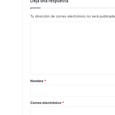
Deja una respuesta
Tu dirección de correo electrónico no será publicada
C
o
m
e
n
t
a
r
Nombre
*
i
o
*
Correo electrónico
*