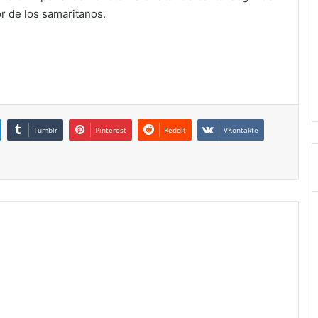
or de los samaritanos.
Tumblr
Pinterest
Reddit
VKontakte