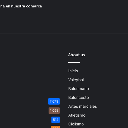
ana en nuestra comarca
About us
Inicio
Voleybol
Balonmano
Baloncesto
7.679
Artes marciales
1.095
Atletismo
514
Ciclismo