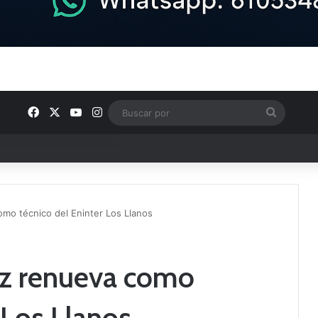
Facebook
X
YouTube
Instagram
Buscar
por
e Tercera RFEF
mo técnico del Eninter Los Llanos
ez renueva como
 Los Llanos