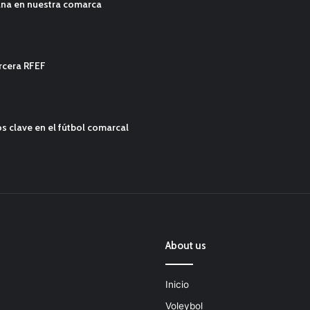
ana en nuestra comarca
ercera RFEF
s clave en el fútbol comarcal
About us
Inicio
Voleybol