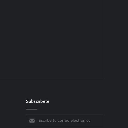
Subscribete
Escribe
tu