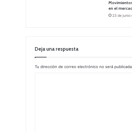
Movimientos
en el merca
23 de junio
Deja una respuesta
Tu dirección de correo electrónico no será publicada
C
o
m
e
n
t
a