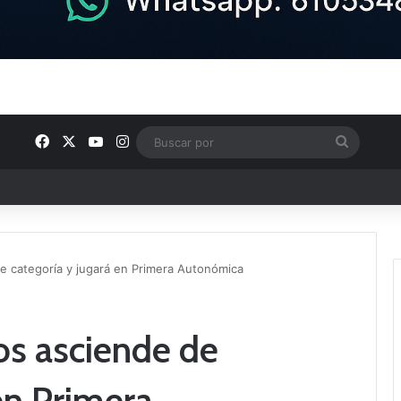
Facebook
X
YouTube
Instagram
Buscar
por
ptana continúan perfilando sus plantillas
de categoría y jugará en Primera Autonómica
nos asciende de
en Primera