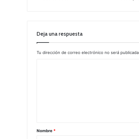
Deja una respuesta
Tu dirección de correo electrónico no será publicada
C
o
m
e
n
t
a
r
Nombre
*
i