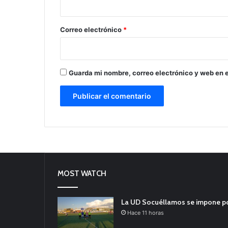
o
*
Correo electrónico
*
Guarda mi nombre, correo electrónico y web en 
MOST WATCH
La UD Socuéllamos se impone por 
Hace 11 horas