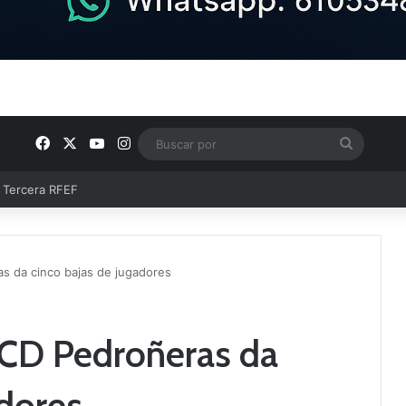
Facebook
X
YouTube
Instagram
Buscar
por
e Tercera RFEF
s da cinco bajas de jugadores
 CD Pedroñeras da
adores