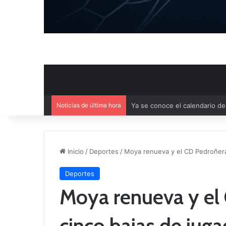
Noticias de última hora
Ya se conoce el calendario d
Inicio
/
Deportes
/
Moya renueva y el CD Pedroñera
Deportes
Moya renueva y el
cinco bajas de jug