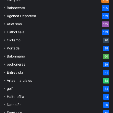
Baloncesto
195
Agenda Deportiva
179
Atletismo
175
Fútbol sala
139
Ciclismo
90
Portada
88
Balonmano
60
pedroneras
59
Entrevista
41
Artes marciales
38
golf
34
Halterofilia
34
Natación
20
Frontenis
18