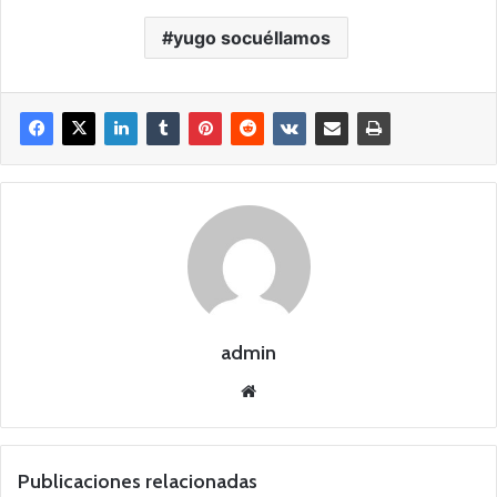
yugo socuéllamos
admin
Siti
o
we
b
Publicaciones relacionadas