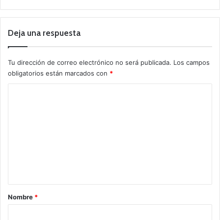
Deja una respuesta
Tu dirección de correo electrónico no será publicada.
Los campos
obligatorios están marcados con
*
C
o
m
e
n
t
a
r
Nombre
*
i