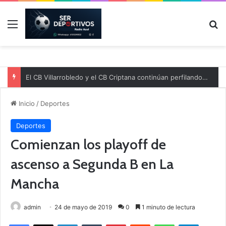
Menú
B
El CB Villarrobledo y el CB Criptana continúan perfilando sus plantillas
Inicio
/
Deportes
Deportes
Comienzan los playoff de
ascenso a Segunda B en La
Mancha
admin
24 de mayo de 2019
0
1 minuto de lectura
Facebook
X
LinkedIn
Tumblr
Pinterest
Reddit
WhatsApp
Telegram