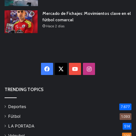
Mercado de Fichajes: Movimientos clave en el
fútbol comarcal
Hace 2 días
Facebook
X
YouTube
Instagram
TRENDING TOPICS
Deportes
7.677
Fútbol
1.093
LA PORTADA
514
Voleybol
229