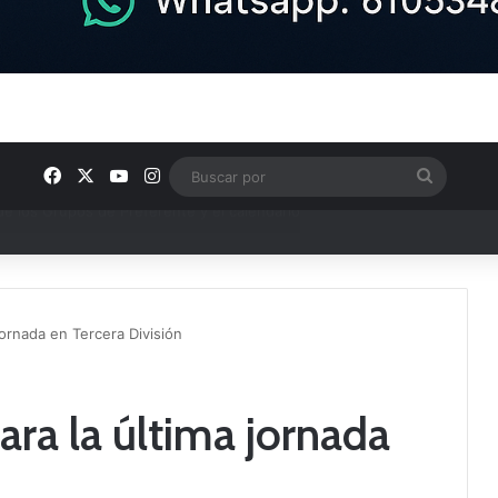
Facebook
X
YouTube
Instagram
Buscar
por
semana en nuestra comarca
jornada en Tercera División
ara la última jornada