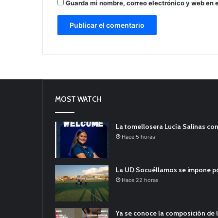
Guarda mi nombre, correo electrónico y web en 
MOST WATCH
La tomellosera Lucía Salinas con
Hace 5 horas
La UD Socuéllamos se impone por 
Hace 22 horas
Ya se conoce la composición de l