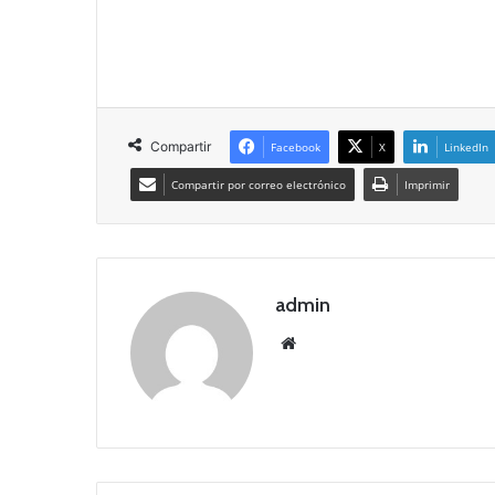
Compartir
Facebook
X
LinkedIn
Compartir por correo electrónico
Imprimir
admin
Siti
o
we
b