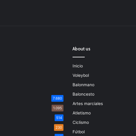
About us
Inicio
Voleybol
Balonmano
Baloncesto
7.680
Artes marciales
1.095
Atletismo
514
Ciclismo
230
Fútbol