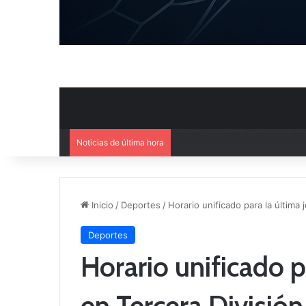
Noticias de última hora
Agenda deportiva del fin de 
Inicio
/
Deportes
/
Horario unificado para la última 
Deportes
Horario unificado p
en Tercera División