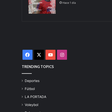
Hace 1 día
Facebook
X
YouTube
Instagram
TRENDING TOPICS
Deportes
Fútbol
LA PORTADA
Voleybol