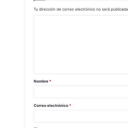
Tu dirección de correo electrónico no será publicada
C
o
m
e
n
t
a
r
Nombre
*
i
o
*
Correo electrónico
*