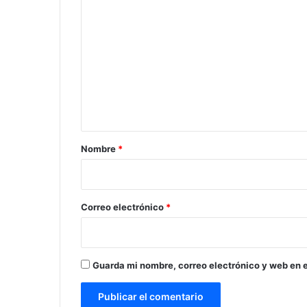
C
o
m
e
n
t
a
r
Nombre
*
i
o
*
Correo electrónico
*
Guarda mi nombre, correo electrónico y web en 