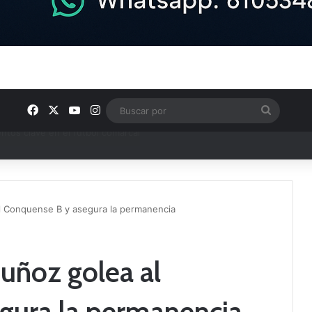
Facebook
X
YouTube
Instagram
Buscar
por
ptana continúan perfilando sus plantillas
al Conquense B y asegura la permanencia
Muñoz golea al
gura la permanencia