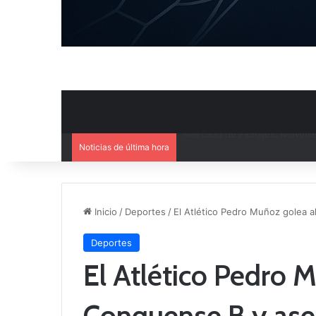
Noticias de última hora
El CB Villarrobledo y el CB Cri
Inicio
/
Deportes
/
El Atlético Pedro Muñoz golea 
Deportes
El Atlético Pedro 
Conquense B y ase