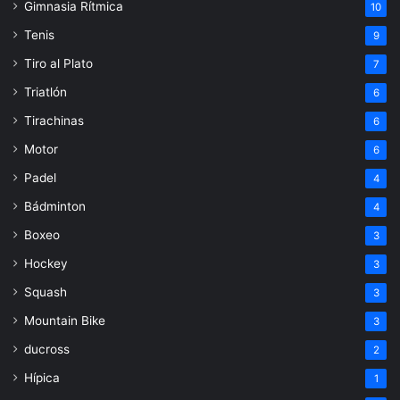
Gimnasia Rítmica
10
Tenis
9
Tiro al Plato
7
Triatlón
6
Tirachinas
6
Motor
6
Padel
4
Bádminton
4
Boxeo
3
Hockey
3
Squash
3
Mountain Bike
3
ducross
2
Hípica
1