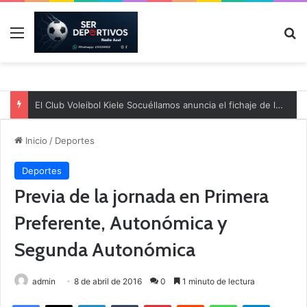
Menú
B
El Club Voleibol Kiele Socuéllamos anuncia el fichaje de la central norteamericana Morgan Thurlow para la temporada 2026/2027
Inicio
/
Deportes
Deportes
Previa de la jornada en Primera
Preferente, Autonómica y
Segunda Autonómica
admin
8 de abril de 2016
0
1 minuto de lectura
Facebook
X
LinkedIn
Tumblr
Pinterest
Reddit
WhatsApp
Telegram