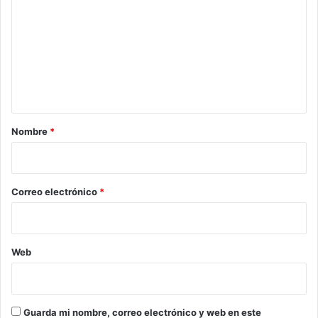
m
e
n
t
a
r
Nombre
*
i
o
*
Correo electrónico
*
Web
Guarda mi nombre, correo electrónico y web en este