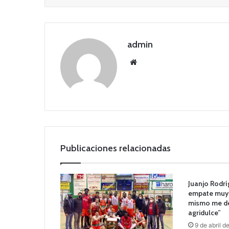
admin
Siti
o
we
b
Publicaciones relacionadas
Juanjo Rodrí
empate muy 
mismo me de
agridulce”
9 de abril d