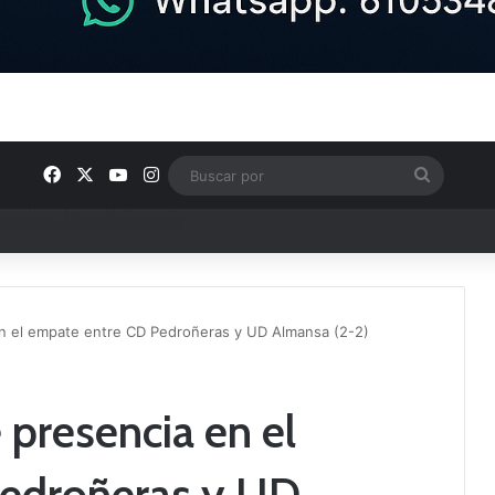
Facebook
X
YouTube
Instagram
Buscar
por
e Tercera RFEF
 en el empate entre CD Pedroñeras y UD Almansa (2-2)
e presencia en el
Pedroñeras y UD