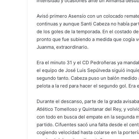
intensidad y ocasiones ante un Almansa desubi
Avisó primero Asensio con un colocado remate
continuas y aunque Santi Cabeza no había par
de los goles de la temporada. En el costado 
pronto que fue subiendo a medida que cogía v
Juanma, extraordinario.
Era el minuto 31 y el CD Pedroñeras ya mandab
el equipo de José Luis Sepúlveda siguió inquiet
segundo tanto. Cabeza puso un balón medido a
pelota a la red para hacer el segundo gol. Era e
Durante el descanso, parte de la grada avisab
Atlético Tomelloso y Quintanar del Rey, y volvi
con todo en busca del empate en la segunda mi
partido. Cifuentes sacó una falta desde el cent
cogiendo velocidad hasta colarse en la porter