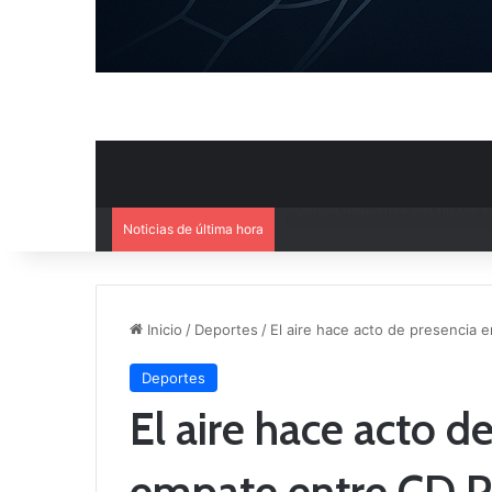
Noticias de última hora
Ya se conoce el calendario d
Inicio
/
Deportes
/
El aire hace acto de presencia
Deportes
El aire hace acto d
empate entre CD 