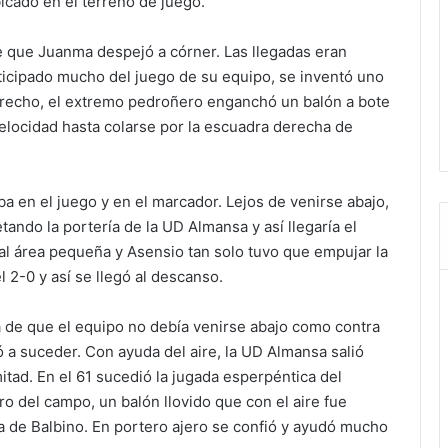
cado en el terreno de juego.
 que Juanma despejó a córner. Las llegadas eran
ticipado mucho del juego de su equipo, se inventó uno
derecho, el extremo pedroñero enganchó un balón a bote
elocidad hasta colarse por la escuadra derecha de
a en el juego y en el marcador. Lejos de venirse abajo,
ando la portería de la UD Almansa y así llegaría el
l área pequeña y Asensio tan solo tuvo que empujar la
l 2-0 y así se llegó al descanso.
a de que el equipo no debía venirse abajo como contra
ó a suceder. Con ayuda del aire, la UD Almansa salió
tad. En el 61 sucedió la jugada esperpéntica del
ro del campo, un balón llovido que con el aire fue
ía de Balbino. En portero ajero se confió y ayudó mucho