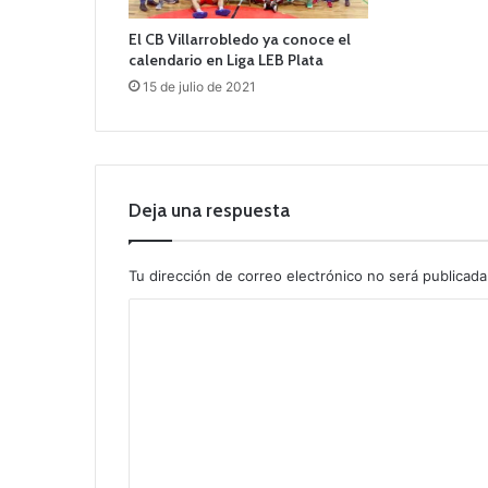
El CB Villarrobledo ya conoce el
calendario en Liga LEB Plata
15 de julio de 2021
Deja una respuesta
Tu dirección de correo electrónico no será publicada
C
o
m
e
n
t