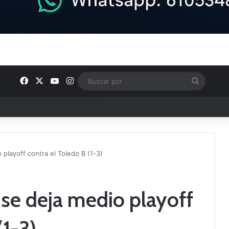
Facebook
X
YouTube
Instagram
Buscar
por
ptana continúan perfilando sus plantillas
 playoff contra el Toledo B (1-3)
 se deja medio playoff
(1-3)