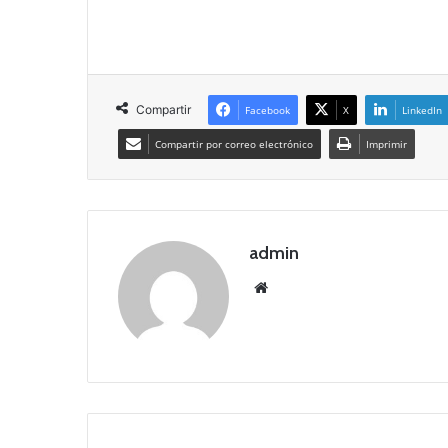
Compartir
Facebook
X
LinkedIn
Compartir por correo electrónico
Imprimir
admin
Siti
o
we
b