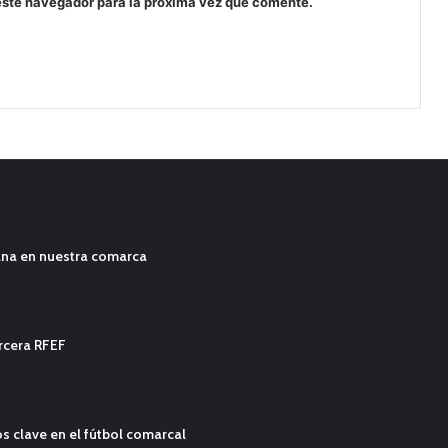
este navegador para la próxima vez que comente.
ana en nuestra comarca
ercera RFEF
s clave en el fútbol comarcal