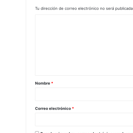
Tu dirección de correo electrónico no será publicada
C
o
m
e
n
t
a
r
Nombre
*
i
o
*
Correo electrónico
*