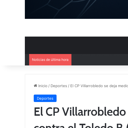
Noticias de última hora
El CB Villarrobledo y el CB Cri
Inicio
/
Deportes
/
El CP Villarrobledo se deja medio
Deportes
El CP Villarrobledo
contra el Toledo B 