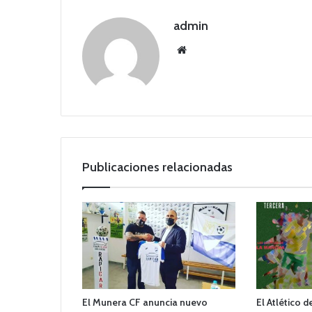
admin
Siti
o
we
b
Publicaciones relacionadas
El Munera CF anuncia nuevo
El Atlético 