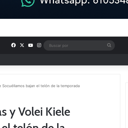
Facebook
X
YouTube
Instagram
Buscar
por
ptana continúan perfilando sus plantillas
 Socuéllamos bajan el telón de la temporada
 y Volei Kiele
el telón de la