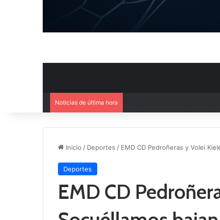
Noticias de última hora
El CB Villarrobledo y el CB Cri
Inicio
/
Deportes
/
EMD CD Pedroñeras y Volei Kiele
Deportes
EMD CD Pedroñeras
Socuéllamos bajan 