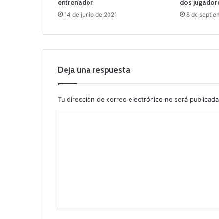
entrenador
dos jugador
14 de junio de 2021
8 de septie
Deja una respuesta
Tu dirección de correo electrónico no será publicada
C
o
m
e
n
t
a