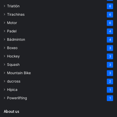
Triatlón
6
Tirachinas
6
Motor
6
Padel
4
Bádminton
4
Boxeo
3
Hockey
3
Squash
3
Mountain Bike
3
ducross
2
Hípica
1
Powerlifting
1
About us