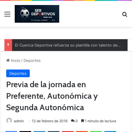
Menú
B
El Cuenca Deportiva refuerza su plantilla con talento de la comarca
Inicio
/
Deportes
Deportes
Previa de la jornada en
Preferente, Autonómica y
Segunda Autonómica
admin
12 de febrero de 2016
0
1 minuto de lectura
Facebook
X
LinkedIn
Tumblr
Pinterest
Reddit
WhatsApp
Telegram