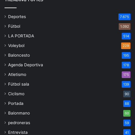
Deportes
7.675
Fútbol
1.092
LA PORTADA
514
Voleybol
229
Baloncesto
195
Agenda Deportiva
178
Atletismo
175
Fútbol sala
139
Ciclismo
90
Portada
88
Balonmano
60
pedroneras
59
Entrevista
41