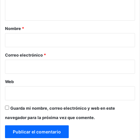
t
a
r
Nombre
*
i
o
*
Correo electrónico
*
Web
Guarda mi nombre, correo electrónico y web en este
navegador para la próxima vez que comente.