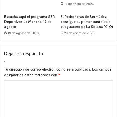
12 de enero de 2026
Escucha aquí el programa SER
El Pedroñeras de Bermúdez
Deportivos La Mancha, 19 de
consigue su primer punto bajo
agosto
el aguacero de La Solana (0-0)
19 de agosto de 2016
20 de enero de 2020
Deja una respuesta
Tu dirección de correo electrónico no será publicada.
Los campos
obligatorios están marcados con
*
C
o
m
e
n