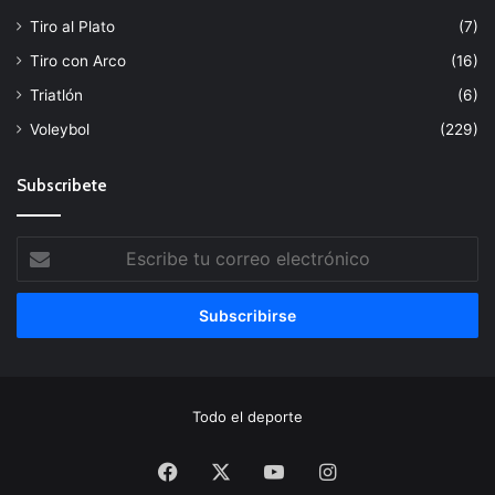
Tiro al Plato
(7)
Tiro con Arco
(16)
Triatlón
(6)
Voleybol
(229)
Subscribete
Escribe
tu
correo
electrónico
Todo el deporte
Facebook
X
YouTube
Instagram