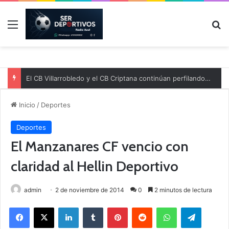
Menú
B
El CB Villarrobledo y el CB Criptana continúan perfilando sus plantillas
Inicio
/
Deportes
Deportes
El Manzanares CF vencio con
claridad al Hellin Deportivo
admin
2 de noviembre de 2014
0
2 minutos de lectura
Facebook
X
LinkedIn
Tumblr
Pinterest
Reddit
WhatsApp
Telegram