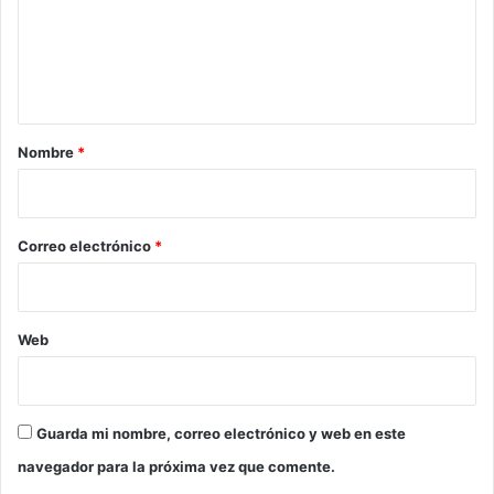
e
n
t
a
r
Nombre
*
i
o
*
Correo electrónico
*
Web
Guarda mi nombre, correo electrónico y web en este
navegador para la próxima vez que comente.