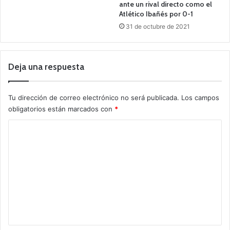
ante un rival directo como el
Atlético Ibañés por 0-1
31 de octubre de 2021
Deja una respuesta
Tu dirección de correo electrónico no será publicada.
Los campos
obligatorios están marcados con
*
C
o
m
e
n
t
a