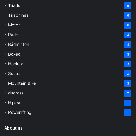
Triatlón
6
Tirachinas
6
Motor
6
Padel
4
Bádminton
4
Boxeo
3
Hockey
3
Squash
3
Mountain Bike
3
ducross
2
Hípica
1
Powerlifting
1
About us