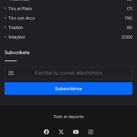
Tiro al Plato
(7)
Tiro con Arco
(16)
Triatlón
(6)
Voleybol
(230)
Subscribete
Escribe
tu
correo
electrónico
Todo el deporte
Facebook
X
YouTube
Instagram