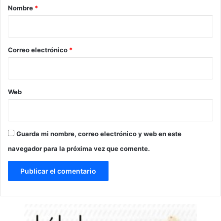
r
Nombre
*
i
o
*
Correo electrónico
*
Web
Guarda mi nombre, correo electrónico y web en este
navegador para la próxima vez que comente.