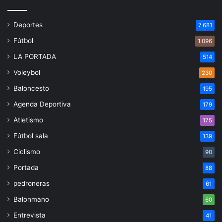
Deportes
7.681
Fútbol
1.096
LA PORTADA
514
Voleybol
230
Baloncesto
195
Agenda Deportiva
179
Atletismo
175
Fútbol sala
139
Ciclismo
90
Portada
88
pedroneras
61
Balonmano
60
Entrevista
41