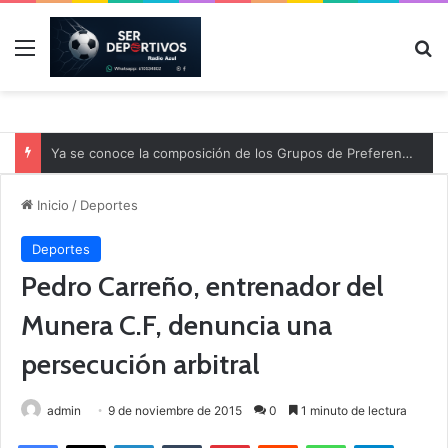
Menú
B
Ya se conoce la composición de los Grupos de Preferente y el calendario
Inicio
/
Deportes
Deportes
Pedro Carreño, entrenador del
Munera C.F, denuncia una
persecución arbitral
admin
9 de noviembre de 2015
0
1 minuto de lectura
Facebook
X
LinkedIn
Tumblr
Pinterest
Reddit
WhatsApp
Telegram