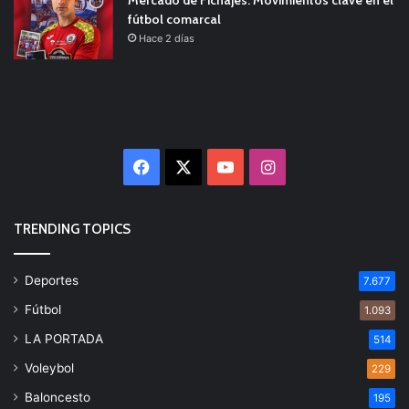
fútbol comarcal
Hace 2 días
Facebook
X
YouTube
Instagram
TRENDING TOPICS
Deportes
7.677
Fútbol
1.093
LA PORTADA
514
Voleybol
229
Baloncesto
195