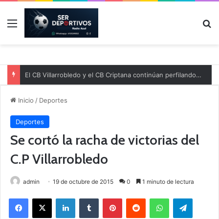
Menú
B
El CB Villarrobledo y el CB Criptana continúan perfilando sus plantillas
Inicio
/
Deportes
Deportes
Se cortó la racha de victorias del
C.P Villarrobledo
admin
19 de octubre de 2015
0
1 minuto de lectura
Facebook
X
LinkedIn
Tumblr
Pinterest
Reddit
WhatsApp
Telegram