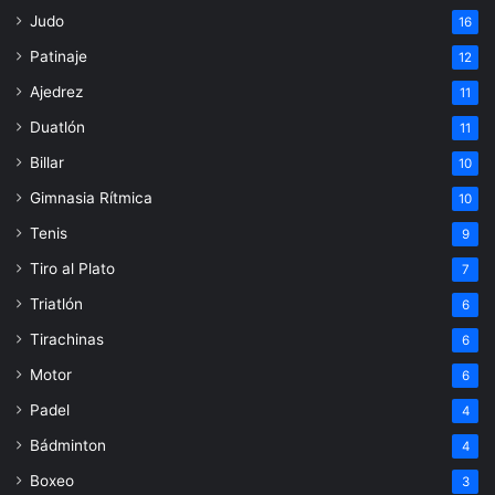
Judo
16
Patinaje
12
Ajedrez
11
Duatlón
11
Billar
10
Gimnasia Rítmica
10
Tenis
9
Tiro al Plato
7
Triatlón
6
Tirachinas
6
Motor
6
Padel
4
Bádminton
4
Boxeo
3