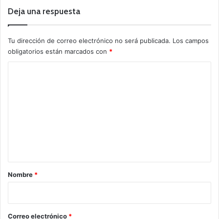
Deja una respuesta
Tu dirección de correo electrónico no será publicada.
Los campos
obligatorios están marcados con
*
C
o
m
e
n
t
a
r
Nombre
*
i
o
*
Correo electrónico
*