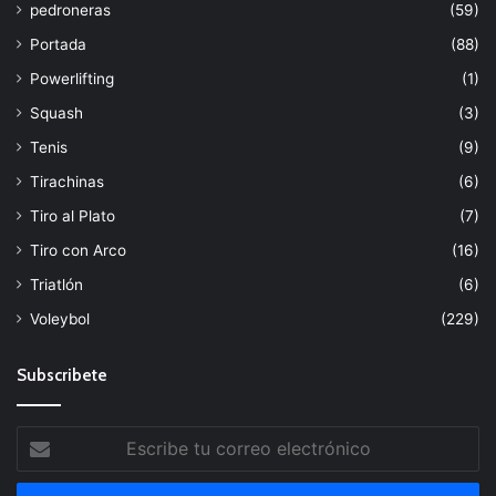
pedroneras
(59)
Portada
(88)
Powerlifting
(1)
Squash
(3)
Tenis
(9)
Tirachinas
(6)
Tiro al Plato
(7)
Tiro con Arco
(16)
Triatlón
(6)
Voleybol
(229)
Subscribete
Escribe
tu
correo