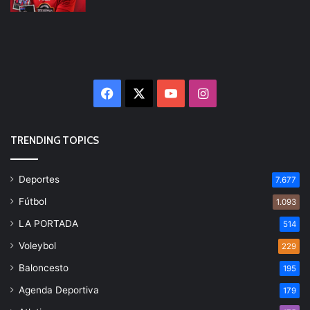
Facebook
X
YouTube
Instagram
TRENDING TOPICS
Deportes
7.677
Fútbol
1.093
LA PORTADA
514
Voleybol
229
Baloncesto
195
Agenda Deportiva
179