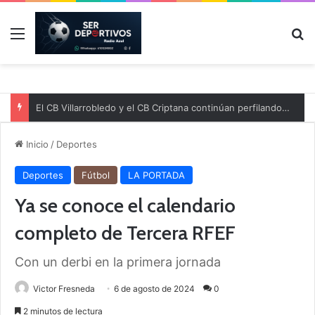
Menú
B
El CB Villarrobledo y el CB Criptana continúan perfilando sus plantillas
Inicio
/
Deportes
Deportes
Fútbol
LA PORTADA
Ya se conoce el calendario
completo de Tercera RFEF
Con un derbi en la primera jornada
Victor Fresneda
6 de agosto de 2024
0
2 minutos de lectura