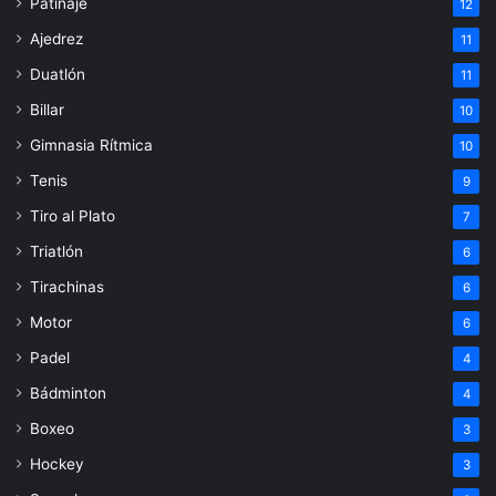
Patinaje
12
Ajedrez
11
Duatlón
11
Billar
10
Gimnasia Rítmica
10
Tenis
9
Tiro al Plato
7
Triatlón
6
Tirachinas
6
Motor
6
Padel
4
Bádminton
4
Boxeo
3
Hockey
3