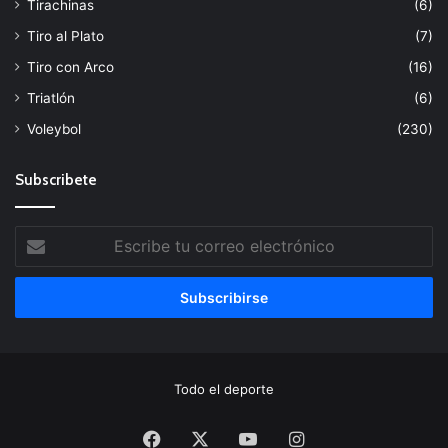
Tirachinas
(6)
Tiro al Plato
(7)
Tiro con Arco
(16)
Triatlón
(6)
Voleybol
(230)
Subscribete
Escribe
tu
correo
electrónico
Todo el deporte
Facebook
X
YouTube
Instagram