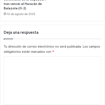
tras vencer al Huracán de
Balazote (0-2)
10 de agosto de 2025
Deja una respuesta
Tu dirección de correo electrónico no será publicada.
Los campos
obligatorios están marcados con
*
C
o
m
e
n
t
a