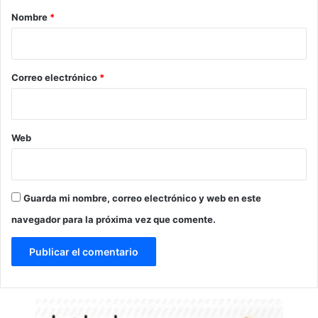
r
Nombre
*
i
o
*
Correo electrónico
*
Web
Guarda mi nombre, correo electrónico y web en este
navegador para la próxima vez que comente.