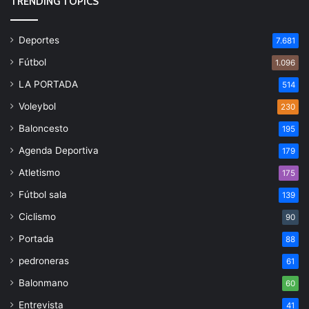
TRENDING TOPICS
Deportes
7.681
Fútbol
1.096
LA PORTADA
514
Voleybol
230
Baloncesto
195
Agenda Deportiva
179
Atletismo
175
Fútbol sala
139
Ciclismo
90
Portada
88
pedroneras
61
Balonmano
60
Entrevista
41