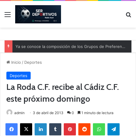
Menú
B
Ya se conoce la composición de los Grupos de Preferente y el calendario
Inicio
/
Deportes
Deportes
La Roda C.F. recibe al Cádiz C.F.
este próximo domingo
admin
3 de abril de 2013
0
1 minuto de lectura
Facebook
X
LinkedIn
Tumblr
Pinterest
Reddit
WhatsApp
Telegram