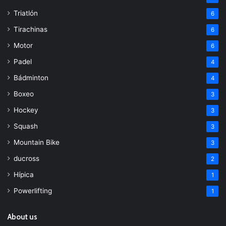
Triatlón
6
Tirachinas
6
Motor
6
Padel
4
Bádminton
4
Boxeo
3
Hockey
3
Squash
3
Mountain Bike
3
ducross
2
Hípica
1
Powerlifting
1
About us