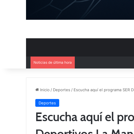
Noticias de última hora
Ya se conoce el calendario d
Inicio
/
Deportes
/
Escucha aquí el programa SER D
Deportes
Escucha aquí el p
Deportivos La Manc