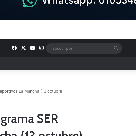
Facebook
X
YouTube
Instagram
Buscar
por
e Tercera RFEF
eportivos La Mancha (13 octubre)
rograma SER
ha (13 octubre)