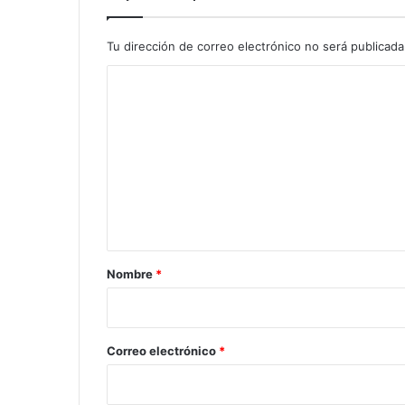
Tu dirección de correo electrónico no será publicada
C
o
m
e
n
t
a
r
Nombre
*
i
o
*
Correo electrónico
*