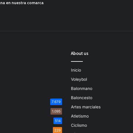
ana en nuestra comarca
About us
Inicio
Voleybol
Balonmano
Baloncesto
7.679
Artes marciales
1.095
Atletismo
514
Ciclismo
229