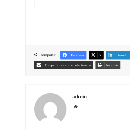
Compartir
Facebook
X
LinkedIn
Compartir por correo electrónico
Imprimir
admin
Siti
o
we
b