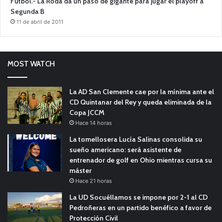
Fútbol.- La Roda da un paso de gigante para jugar el playoff a
Segunda B
11 de abril de 2011
MOST WATCH
La AD San Clemente cae por la mínima ante el
CD Quintanar del Rey y queda eliminada de la
Copa JCCM
Hace 14 horas
La tomellosera Lucía Salinas consolida su
sueño americano: será asistente de
entrenador de golf en Ohio mientras cursa su
máster
Hace 21 horas
La UD Socuéllamos se impone por 2-1 al CD
Pedroñeras en un partido benéfico a favor de
Protección Civil