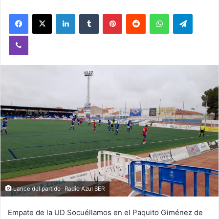
Facebook
X
LinkedIn
Tumblr
Pinterest
Reddit
WhatsApp
Telegram
Viber
Lance del partido- Radio Azul SER
Empate de la UD Socuéllamos en el Paquito Giménez de