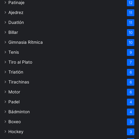
Patinaje
12
Ajedrez
11
Duatlón
11
Billar
10
Gimnasia Rítmica
10
Tenis
9
Tiro al Plato
7
Triatlón
6
Tirachinas
6
Motor
6
Padel
4
Bádminton
4
Boxeo
3
Hockey
3