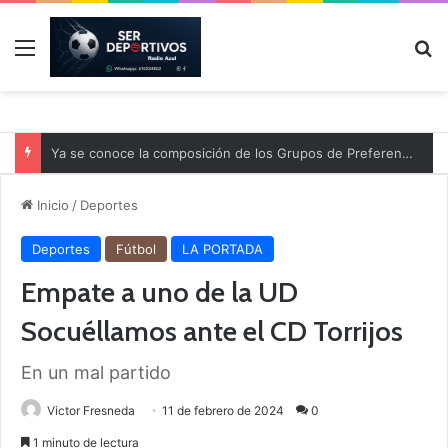
Menú
B
Ya se conoce la composición de los Grupos de Preferente y el calendario
Inicio
/
Deportes
Deportes
Fútbol
LA PORTADA
Empate a uno de la UD
Socuéllamos ante el CD Torrijos
En un mal partido
Victor Fresneda
11 de febrero de 2024
0
1 minuto de lectura