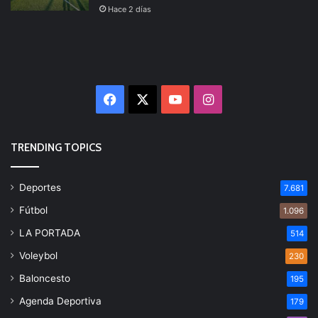
Hace 2 días
Facebook
X
YouTube
Instagram
TRENDING TOPICS
Deportes
7.681
Fútbol
1.096
LA PORTADA
514
Voleybol
230
Baloncesto
195
Agenda Deportiva
179