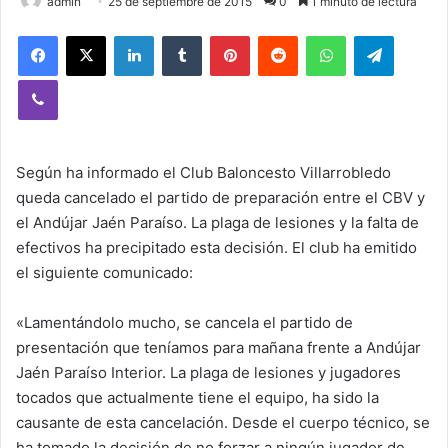
admin
25 de septiembre de 2015
0
1 minuto de lectura
Facebook
X
LinkedIn
Tumblr
Pinterest
Reddit
WhatsApp
Telegram
Viber
Según ha informado el Club Baloncesto Villarrobledo
queda cancelado el partido de preparación entre el CBV y
el Andújar Jaén Paraíso. La plaga de lesiones y la falta de
efectivos ha precipitado esta decisión. El club ha emitido
el siguiente comunicado:
«Lamentándolo mucho, se cancela el partido de
presentación que teníamos para mañana frente a Andújar
Jaén Paraíso Interior. La plaga de lesiones y jugadores
tocados que actualmente tiene el equipo, ha sido la
causante de esta cancelación. Desde el cuerpo técnico, se
ha tomado la decisión de no forzar a ningún jugador de