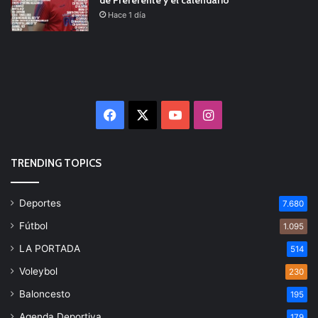
Hace 1 día
Facebook
X
YouTube
Instagram
TRENDING TOPICS
Deportes
7.680
Fútbol
1.095
LA PORTADA
514
Voleybol
230
Baloncesto
195
Agenda Deportiva
179