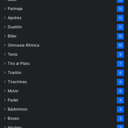
Patinaje
12
Ajedrez
11
Duatlón
11
Billar
10
Gimnasia Rítmica
10
Tenis
9
Tiro al Plato
7
Triatlón
6
Tirachinas
6
Motor
6
Padel
4
Bádminton
4
Boxeo
3
Hockey
3