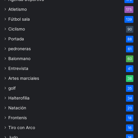
Atletismo
175
Fútbol sala
139
Ciclismo
90
Portada
88
pedroneras
61
Balonmano
60
Entrevista
41
Artes marciales
38
golf
35
Halterofilia
34
Natación
20
Frontenis
18
Tiro con Arco
16
Judo
16