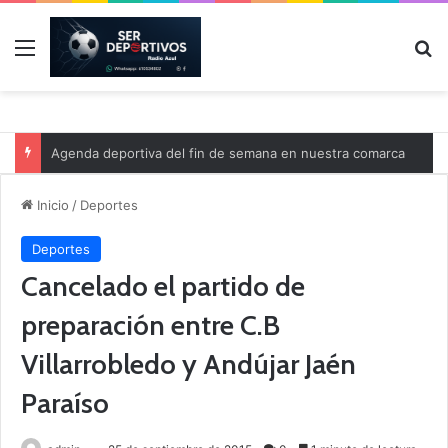
Menú
B
Agenda deportiva del fin de semana en nuestra comarca
Inicio
/
Deportes
Deportes
Cancelado el partido de
preparación entre C.B
Villarrobledo y Andújar Jaén
Paraíso