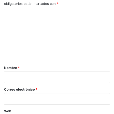
obligatorios están marcados con
*
C
o
m
e
n
t
a
r
Nombre
*
i
o
*
Correo electrónico
*
Web