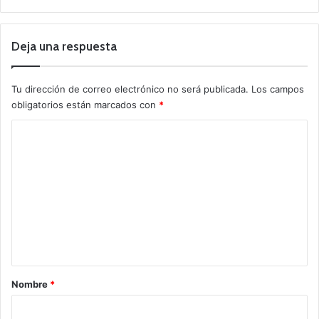
Deja una respuesta
Tu dirección de correo electrónico no será publicada.
Los campos
obligatorios están marcados con
*
C
o
m
e
n
t
a
r
Nombre
*
i