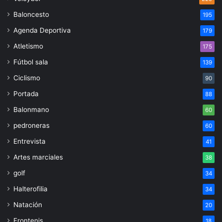
Baloncesto
195
Agenda Deportiva
179
Atletismo
175
Fútbol sala
139
Ciclismo
90
Portada
88
Balonmano
60
pedroneras
60
Entrevista
41
Artes marciales
38
golf
34
Halterofilia
34
Natación
20
Frontenis
18