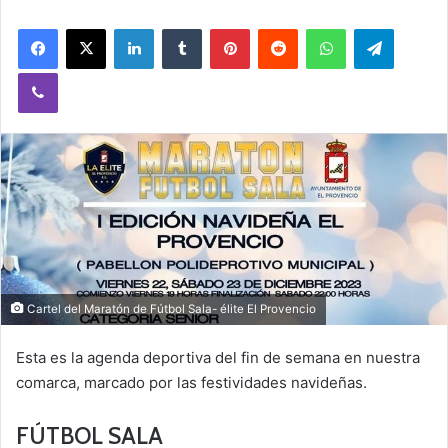
Facebook
X
LinkedIn
Tumblr
Pinterest
Reddit
WhatsApp
Telegram
Viber
Cartel del Maratón de Fútbol Sala- élite El Provencio
Esta es la agenda deportiva del fin de semana en nuestra
comarca, marcado por las festividades navideñas.
FÚTBOL SALA