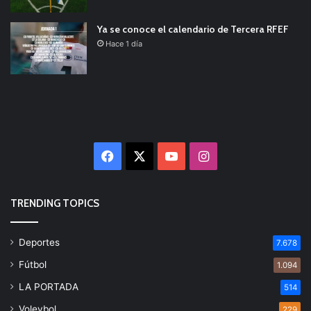
Ya se conoce el calendario de Tercera RFEF
Hace 1 día
Facebook
X
YouTube
Instagram
TRENDING TOPICS
Deportes
7.678
Fútbol
1.094
LA PORTADA
514
Voleybol
229