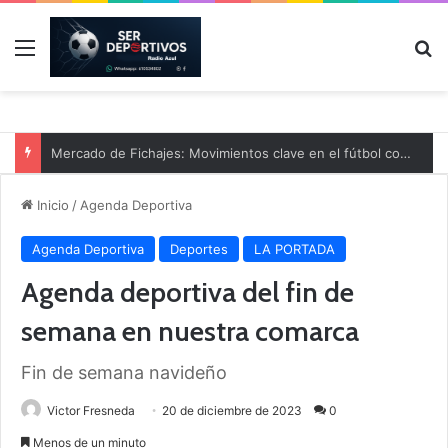
Menú
B
Mercado de Fichajes: Movimientos clave en el fútbol comarcal
Inicio
/
Agenda Deportiva
Agenda Deportiva
Deportes
LA PORTADA
Agenda deportiva del fin de
semana en nuestra comarca
Fin de semana navideño
Victor Fresneda
20 de diciembre de 2023
0
Menos de un minuto