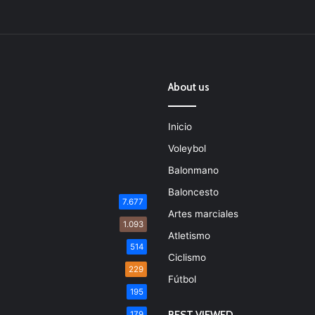
About us
Inicio
Voleybol
Balonmano
Baloncesto
7.677
Artes marciales
1.093
Atletismo
514
Ciclismo
229
Fútbol
195
BEST VIEWED
179