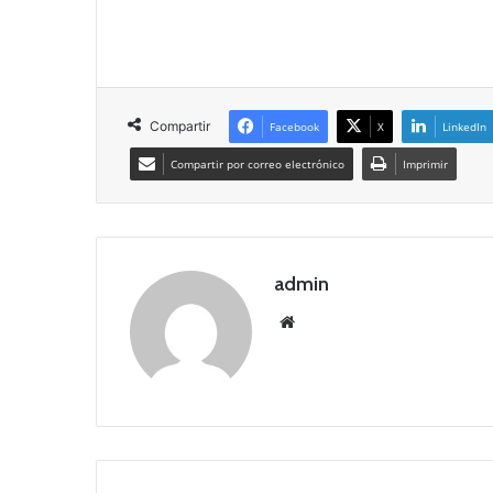
Compartir
Facebook
X
LinkedIn
Compartir por correo electrónico
Imprimir
admin
Siti
o
we
b