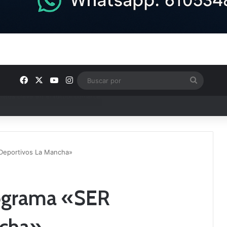
Facebook
X
YouTube
Instagram
Buscar
por
ptana continúan perfilando sus plantillas
 Deportivos La Mancha»
rograma «SER
ncha»