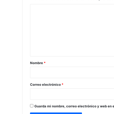
C
o
m
e
n
t
a
r
Nombre
*
i
o
*
Correo electrónico
*
Guarda mi nombre, correo electrónico y web en 