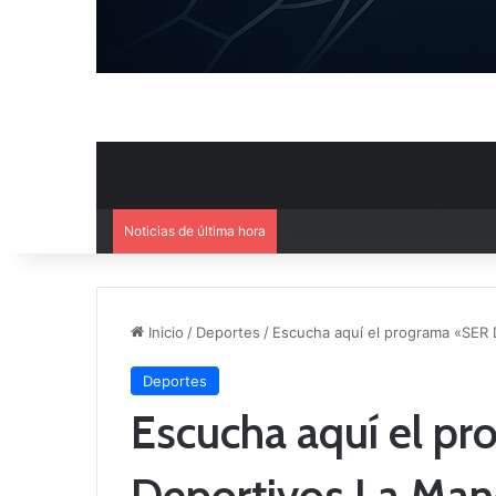
Noticias de última hora
El CB Villarrobledo y el CB Cri
Inicio
/
Deportes
/
Escucha aquí el programa «SER
Deportes
Escucha aquí el p
Deportivos La Ma