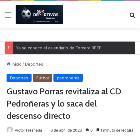
Menú
B
Ya se conoce el calendario de Tercera RFEF
Inicio
/
Deportes
Deportes
Fútbol
pedroneras
Gustavo Porras revitaliza al CD
Pedroñeras y lo saca del
descenso directo
Victor Fresneda
6 de abril de 2026
0
1 minuto de lectura