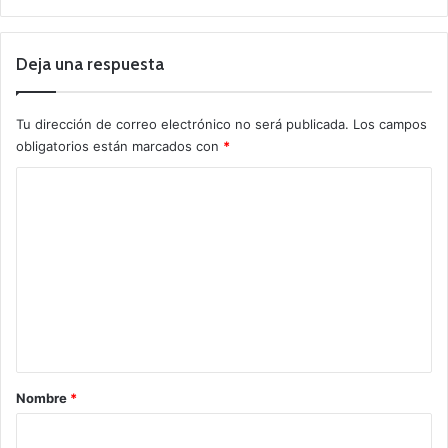
Deja una respuesta
Tu dirección de correo electrónico no será publicada.
Los campos
obligatorios están marcados con
*
C
o
m
e
n
t
a
r
Nombre
*
i