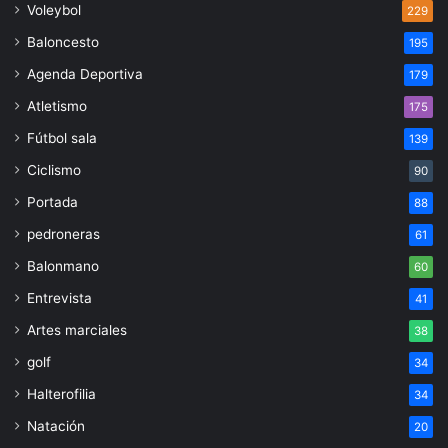
Voleybol
229
Baloncesto
195
Agenda Deportiva
179
Atletismo
175
Fútbol sala
139
Ciclismo
90
Portada
88
pedroneras
61
Balonmano
60
Entrevista
41
Artes marciales
38
golf
34
Halterofilia
34
Natación
20