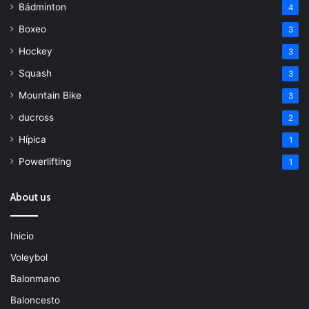
Bádminton
4
Boxeo
3
Hockey
3
Squash
3
Mountain Bike
3
ducross
2
Hípica
1
Powerlifting
1
About us
Inicio
Voleybol
Balonmano
Baloncesto