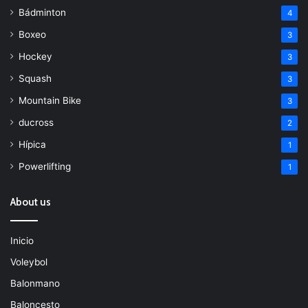
Bádminton
4
Boxeo
3
Hockey
3
Squash
3
Mountain Bike
3
ducross
2
Hípica
1
Powerlifting
1
About us
Inicio
Voleybol
Balonmano
Baloncesto