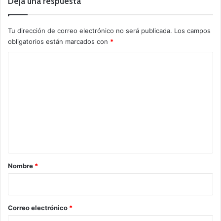
Deja una respuesta
Tu dirección de correo electrónico no será publicada.
Los campos
obligatorios están marcados con
*
C
o
m
e
n
t
a
r
Nombre
*
i
o
*
Correo electrónico
*