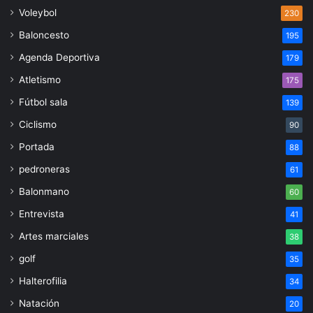
Voleybol
230
Baloncesto
195
Agenda Deportiva
179
Atletismo
175
Fútbol sala
139
Ciclismo
90
Portada
88
pedroneras
61
Balonmano
60
Entrevista
41
Artes marciales
38
golf
35
Halterofilia
34
Natación
20