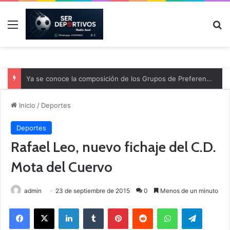
Menú
B
Ya se conoce la composición de los Grupos de Preferente y el calendario
Inicio
/
Deportes
Deportes
Rafael Leo, nuevo fichaje del C.D.
Mota del Cuervo
admin
23 de septiembre de 2015
0
Menos de un minuto
Facebook
X
LinkedIn
Tumblr
Pinterest
Reddit
WhatsApp
Telegram