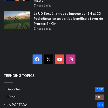
máster
Hace 2 días
La UD Socuéllamos se impone por 2-1 al CD
Pedroñeras en un partido benéfico a favor de
Protección Civil
Hace 3 días
Facebook
X
YouTube
Instagram
TRENDING TOPICS
Deportes
7.681
Fútbol
1.096
LA PORTADA
514