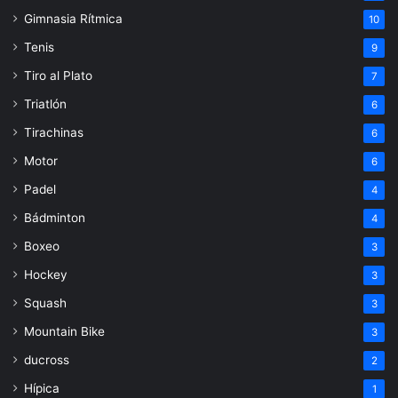
Gimnasia Rítmica
10
Tenis
9
Tiro al Plato
7
Triatlón
6
Tirachinas
6
Motor
6
Padel
4
Bádminton
4
Boxeo
3
Hockey
3
Squash
3
Mountain Bike
3
ducross
2
Hípica
1