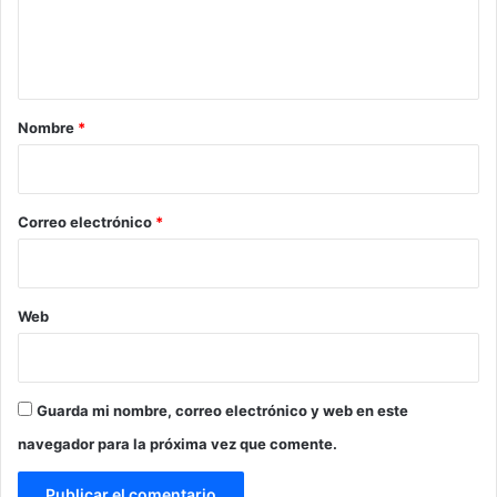
n
t
a
r
Nombre
*
i
o
*
Correo electrónico
*
Web
Guarda mi nombre, correo electrónico y web en este
navegador para la próxima vez que comente.