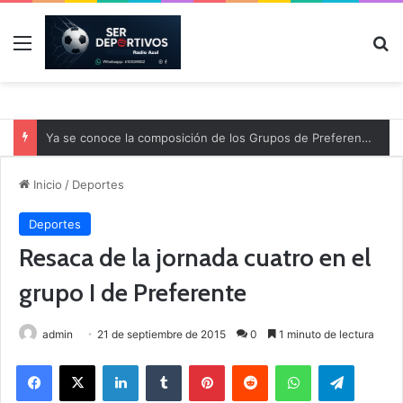
Menú
B
Ya se conoce la composición de los Grupos de Preferente y el calendario
Inicio
/
Deportes
Deportes
Resaca de la jornada cuatro en el
grupo I de Preferente
admin
21 de septiembre de 2015
0
1 minuto de lectura
Facebook
X
LinkedIn
Tumblr
Pinterest
Reddit
WhatsApp
Telegram