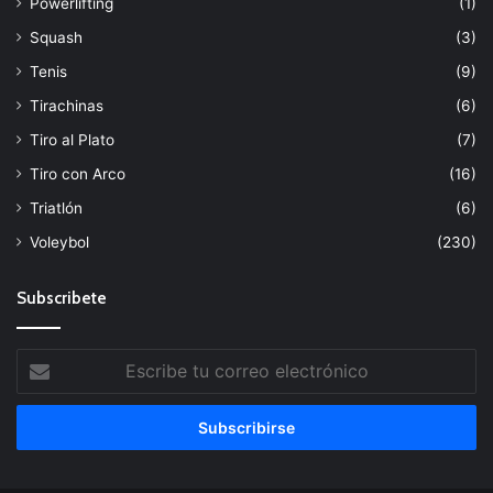
Powerlifting
(1)
Squash
(3)
Tenis
(9)
Tirachinas
(6)
Tiro al Plato
(7)
Tiro con Arco
(16)
Triatlón
(6)
Voleybol
(230)
Subscribete
Escribe
tu
correo
electrónico