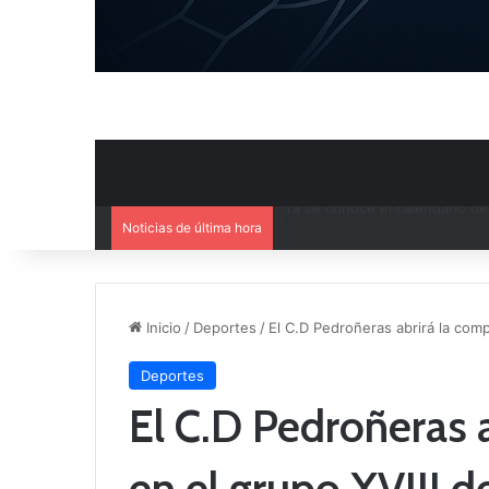
Noticias de última hora
Mercado de Fichajes: Movimie
Inicio
/
Deportes
/
El C.D Pedroñeras abrirá la comp
Deportes
El C.D Pedroñeras 
en el grupo XVIII d