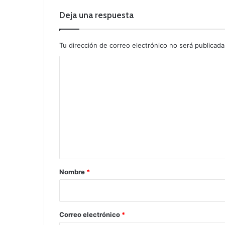
Deja una respuesta
Tu dirección de correo electrónico no será publicada
C
o
m
e
n
t
a
r
Nombre
*
i
o
*
Correo electrónico
*