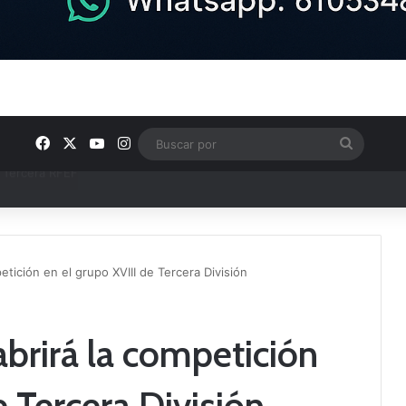
Facebook
X
YouTube
Instagram
Buscar
por
ntos clave en el fútbol comarcal
etición en el grupo XVIII de Tercera División
abrirá la competición
e Tercera División