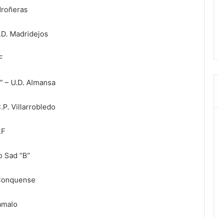
droñeras
.D. Madridejos
F
” – U.D. Almansa
.P. Villarrobledo
.F
o Sad “B”
 Conquense
hamalo