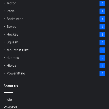
Motor
6
Padel
4
Bádminton
4
Boxeo
3
Hockey
3
Squash
3
Mountain Bike
3
ducross
2
Hípica
1
Powerlifting
1
About us
Inicio
Voleybol