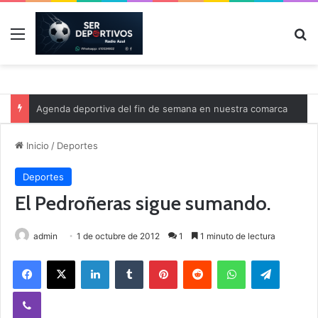
Menú
B
Agenda deportiva del fin de semana en nuestra comarca
Inicio
/
Deportes
Deportes
El Pedroñeras sigue sumando.
admin
1 de octubre de 2012
1
1 minuto de lectura
Facebook
X
LinkedIn
Tumblr
Pinterest
Reddit
WhatsApp
Telegram
Viber