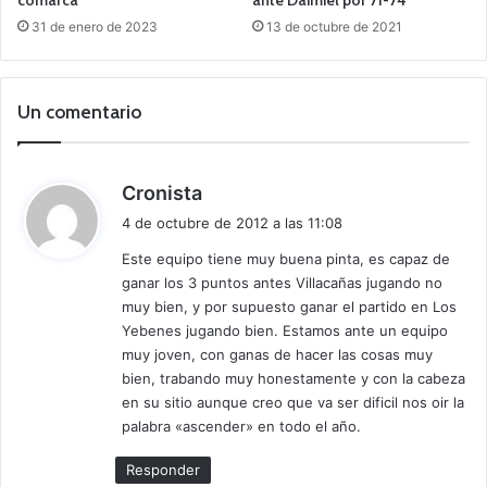
31 de enero de 2023
13 de octubre de 2021
Un comentario
d
Cronista
i
4 de octubre de 2012 a las 11:08
c
Este equipo tiene muy buena pinta, es capaz de
e
ganar los 3 puntos antes Villacañas jugando no
:
muy bien, y por supuesto ganar el partido en Los
Yebenes jugando bien. Estamos ante un equipo
muy joven, con ganas de hacer las cosas muy
bien, trabando muy honestamente y con la cabeza
en su sitio aunque creo que va ser dificil nos oir la
palabra «ascender» en todo el año.
Responder