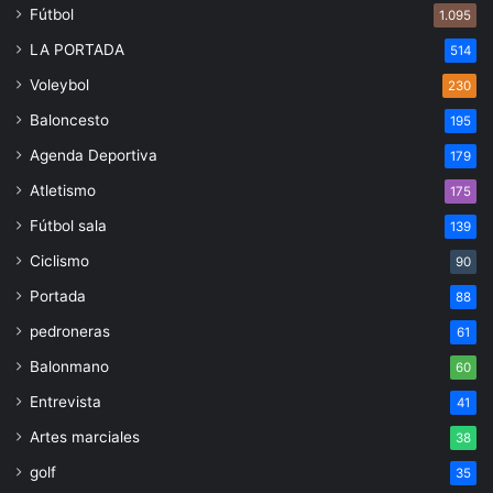
Fútbol
1.095
LA PORTADA
514
Voleybol
230
Baloncesto
195
Agenda Deportiva
179
Atletismo
175
Fútbol sala
139
Ciclismo
90
Portada
88
pedroneras
61
Balonmano
60
Entrevista
41
Artes marciales
38
golf
35