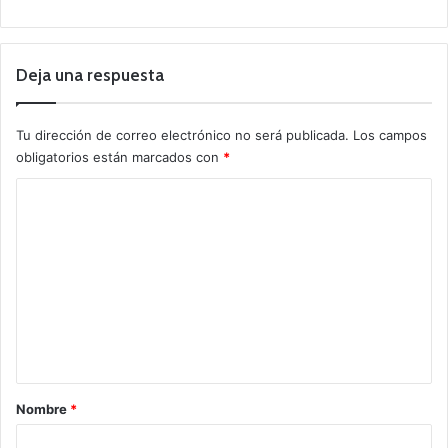
Deja una respuesta
Tu dirección de correo electrónico no será publicada.
Los campos
obligatorios están marcados con
*
C
o
m
e
n
t
a
r
Nombre
*
i