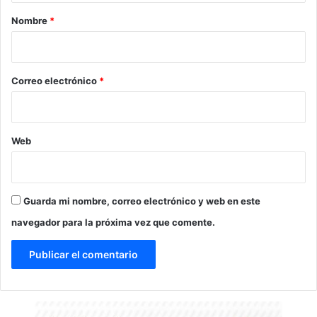
r
Nombre
*
i
o
*
Correo electrónico
*
Web
Guarda mi nombre, correo electrónico y web en este
navegador para la próxima vez que comente.