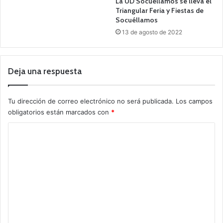
La UD Socuéllamos se lleva el
Triangular Feria y Fiestas de
Socuéllamos
13 de agosto de 2022
Deja una respuesta
Tu dirección de correo electrónico no será publicada.
Los campos
obligatorios están marcados con
*
C
o
m
e
n
t
a