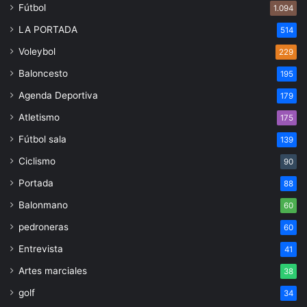
Fútbol
1.094
LA PORTADA
514
Voleybol
229
Baloncesto
195
Agenda Deportiva
179
Atletismo
175
Fútbol sala
139
Ciclismo
90
Portada
88
Balonmano
60
pedroneras
60
Entrevista
41
Artes marciales
38
golf
34