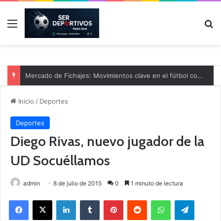
Menú
B
Mercado de Fichajes: Movimientos clave en el fútbol comarcal
Inicio
/
Deportes
Deportes
Diego Rivas, nuevo jugador de la
UD Socuéllamos
admin
8 de julio de 2015
0
1 minuto de lectura
Facebook
X
LinkedIn
Tumblr
Pinterest
Reddit
WhatsApp
Telegram