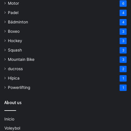
Motor
6
Padel
4
Bádminton
4
Boxeo
3
Hockey
3
Squash
3
Mountain Bike
3
ducross
2
Hípica
1
Powerlifting
1
About us
Inicio
Voleybol