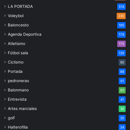
LA PORTADA
514
Voleybol
230
Baloncesto
195
Agenda Deportiva
179
Atletismo
175
Fútbol sala
139
Ciclismo
90
Portada
88
pedroneras
61
Balonmano
60
Entrevista
41
Artes marciales
38
golf
35
Halterofilia
34