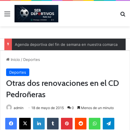
Menú
B
Agenda deportiva del fin de semana en nuestra comarca
Inicio
/
Deportes
Deportes
Otras dos renovaciones en el CD
Pedroñeras
admin
18 de mayo de 2015
0
Menos de un minuto
Facebook
X
LinkedIn
Tumblr
Pinterest
Reddit
WhatsApp
Telegram