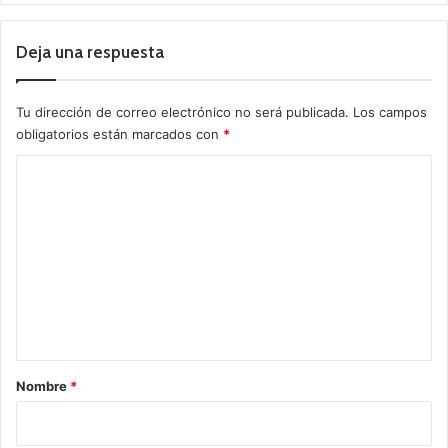
Deja una respuesta
Tu dirección de correo electrónico no será publicada.
Los campos
obligatorios están marcados con
*
C
o
m
e
n
t
a
r
Nombre
*
i
o