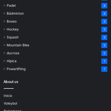
Padel
4
Bádminton
4
Boxeo
3
Hockey
3
Squash
3
Mountain Bike
3
ducross
2
Hípica
1
Powerlifting
1
About us
Inicio
Voleybol
Balonmano