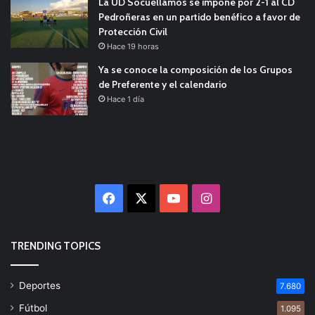
La UD Socuéllamos se impone por 2-1 al CD
Pedroñeras en un partido benéfico a favor de
Protección Civil
Hace 19 horas
Ya se conoce la composición de los Grupos
de Preferente y el calendario
Hace 1 día
Facebook
X
YouTube
Instagram
TRENDING TOPICS
Deportes
7.680
Fútbol
1.095