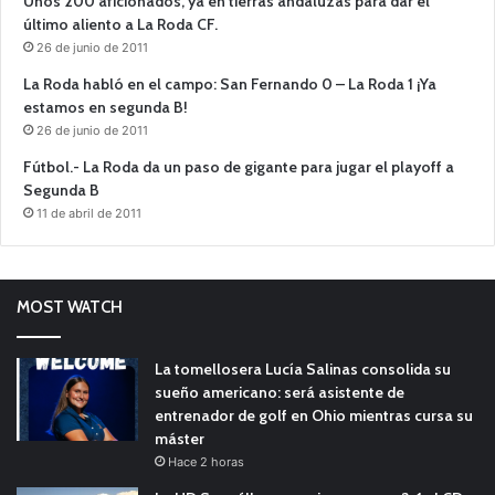
Unos 200 aficionados, ya en tierras andaluzas para dar el
último aliento a La Roda CF.
26 de junio de 2011
La Roda habló en el campo: San Fernando 0 – La Roda 1 ¡Ya
estamos en segunda B!
26 de junio de 2011
Fútbol.- La Roda da un paso de gigante para jugar el playoff a
Segunda B
11 de abril de 2011
MOST WATCH
La tomellosera Lucía Salinas consolida su
sueño americano: será asistente de
entrenador de golf en Ohio mientras cursa su
máster
Hace 2 horas