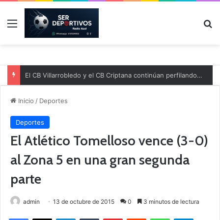
Menú
B
El CB Villarrobledo y el CB Criptana continúan perfilando sus plantillas
Inicio
/
Deportes
Deportes
El Atlético Tomelloso vence (3-0)
al Zona 5 en una gran segunda
parte
admin
13 de octubre de 2015
0
3 minutos de lectura
Facebook
X
LinkedIn
Tumblr
Pinterest
Reddit
WhatsApp
Telegram