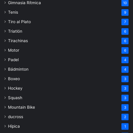
Gimnasia Rítmica
10
Tenis
9
Tiro al Plato
7
Triatlón
6
Tirachinas
6
Motor
6
Padel
4
Bádminton
4
Boxeo
3
Hockey
3
Squash
3
Mountain Bike
3
ducross
2
Hípica
1