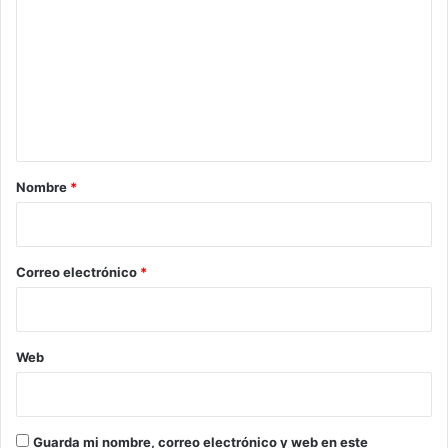
o
m
e
n
t
a
r
Nombre
*
i
o
*
Correo electrónico
*
Web
Guarda mi nombre, correo electrónico y web en este