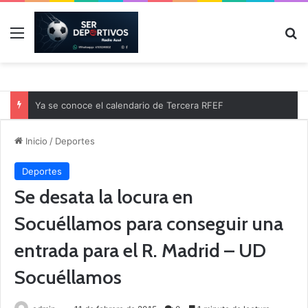
Menú
B
Ya se conoce el calendario de Tercera RFEF
Inicio
/
Deportes
Deportes
Se desata la locura en
Socuéllamos para conseguir una
entrada para el R. Madrid – UD
Socuéllamos