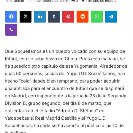
admin
11 de febrero de 2015
0
1 minuto de lectura
Facebook
X
LinkedIn
Tumblr
Pinterest
Reddit
WhatsApp
Telegram
Viber
Que Socuéllamos es un pueblo volcado con su equipo de
fútbol, eso se sabe hasta en China. Pues esta mañana, se
ha sucedido otro capitulo de esa Yugomania. Alrededor de
unas 60 personas, socias del Yugo U.D. Socuéllamos, han
hecho “cola” desde bien temprano, para poder adquirir
una entrada para el encuentro de fútbol que se disputará
en Madrid, correspondiente a la jornada 28 de la Segunda
División B, grupo segundo, del día 8 de marzo, que
enfrentará en el estadio “Alfredo Di Stéfano” en
Valdebebas al Real Madrid Castilla y el Yugo U.D.
Socuéllamos. La sede se ha abierto al público a las 10 de
la mañana.