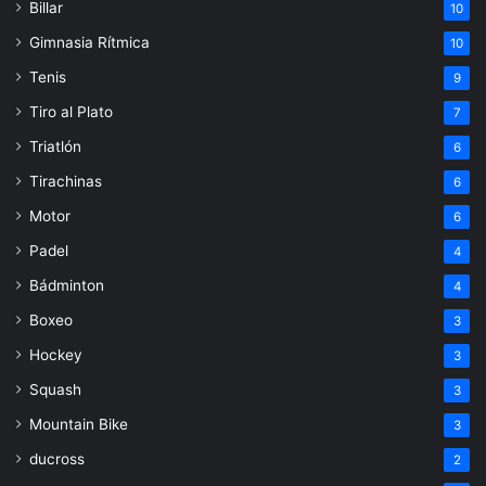
Billar
10
Gimnasia Rítmica
10
Tenis
9
Tiro al Plato
7
Triatlón
6
Tirachinas
6
Motor
6
Padel
4
Bádminton
4
Boxeo
3
Hockey
3
Squash
3
Mountain Bike
3
ducross
2