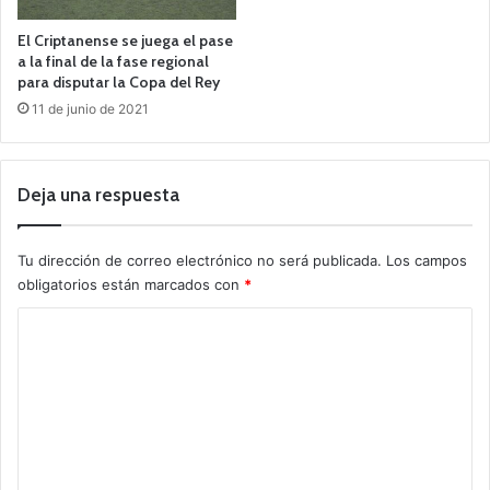
El Criptanense se juega el pase
a la final de la fase regional
para disputar la Copa del Rey
11 de junio de 2021
Deja una respuesta
Tu dirección de correo electrónico no será publicada.
Los campos
obligatorios están marcados con
*
C
o
m
e
n
t