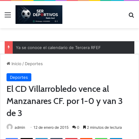
Menú
B
Ya se conoce el calendario de Tercera RFEF
Inicio
/
Deportes
Deportes
El CD Villarrobledo vence al
Manzanares CF. por 1-0 y van 3
de 3
admin
12 de enero de 2015
0
2 minutos de lectura
Facebook
X
LinkedIn
Tumblr
Pinterest
Reddit
WhatsApp
Telegram