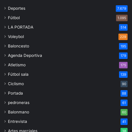
Deportes
7.679
Fútbol
1.095
LA PORTADA
514
Voleybol
229
Baloncesto
195
Agenda Deportiva
179
Atletismo
175
Fútbol sala
139
Ciclismo
90
Portada
88
pedroneras
61
Balonmano
60
Entrevista
41
Artes marciales
38